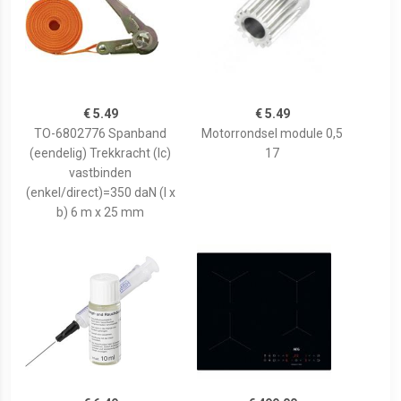
€ 5.49
€ 5.49
TO-6802776 Spanband
Motorrondsel module 0,5
(eendelig) Trekkracht (lc)
17
vastbinden
(enkel/direct)=350 daN (l x
b) 6 m x 25 mm