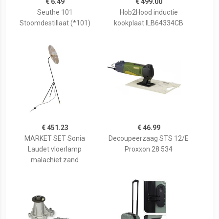
€ 6.49
€ 499.00
Seuthe 101
Hob2Hood inductie
Stoomdestillaat (*101)
kookplaat ILB64334CB
€ 451.23
€ 46.99
MARKET SET Sonia
Decoupeerzaag STS 12/E
Laudet vloerlamp
Proxxon 28 534
malachiet zand