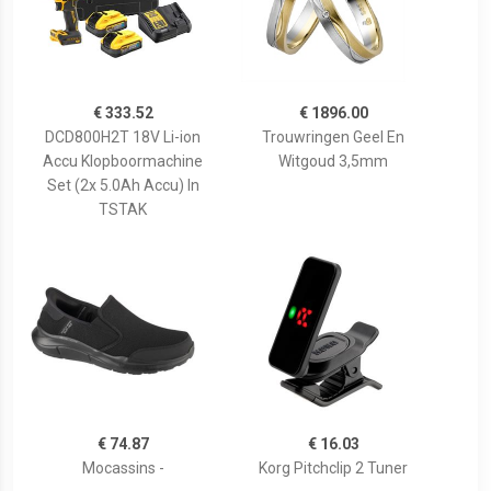
€ 333.52
€ 1896.00
DCD800H2T 18V Li-ion
Trouwringen Geel En
Accu Klopboormachine
Witgoud 3,5mm
Set (2x 5.0Ah Accu) In
TSTAK
€ 74.87
€ 16.03
Mocassins -
Korg Pitchclip 2 Tuner