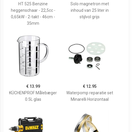
HT 525 Benzine
Solo magnetron met
heggenschaar - 22,5cc -
inhoud van 25 liter in
0,65kW - 2-takt - 46cm -
stijlvol grijs
35mm
€ 13.99
€ 12.95
KÜCHENPROF Målebæger
Waterpomp reparatie set
0.5L glas
Minarelli Horizontaal