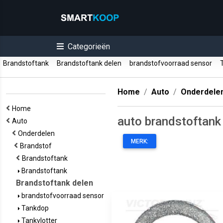
Categorieën
Brandstoftank
Brandstoftank delen
brandstofvoorraad sensor
T
Home
Auto
Onderdele
Home
auto brandstoftank
Auto
Onderdelen
MERK:
Brandstof
Brandstoftank
Brandstoftank
Brandstoftank delen
brandstofvoorraad sensor
Tankdop
Tankvlotter