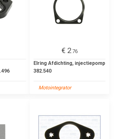
€ 2
.76
Elring Afdichting, injectiepomp
.496
382.540
Motointegrator