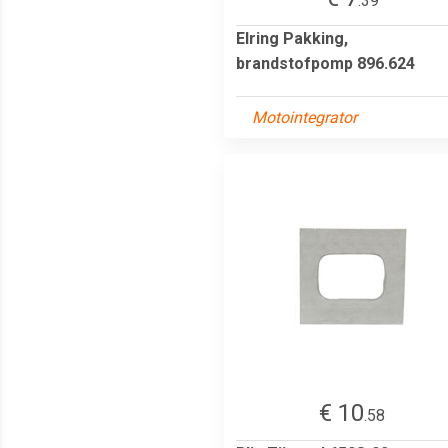
.39
Elring Pakking,
brandstofpomp 896.624
Motointegrator
€ 10
.58