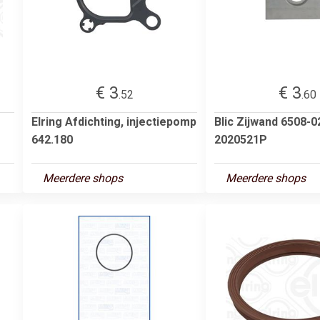
€ 3
€ 3
.52
.60
Elring Afdichting, injectiepomp
Blic Zijwand 6508-0
642.180
2020521P
Meerdere shops
Meerdere shops