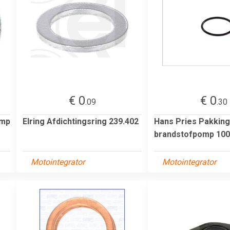
€ 0
€ 0
.09
.30
omp
Elring Afdichtingsring 239.402
Hans Pries Pakking
brandstofpomp 100
Motointegrator
Motointegrator