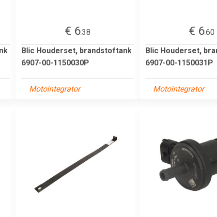
€ 6
€ 6
.38
.60
ank
Blic Houderset, brandstoftank
Blic Houderset, br
6907-00-1150030P
6907-00-1150031P
Motointegrator
Motointegrator