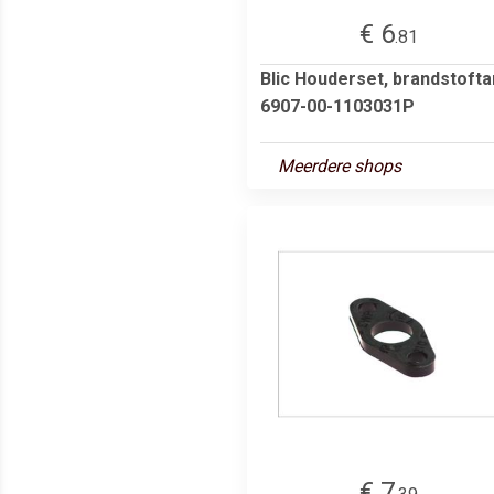
€ 6
.81
Blic Houderset, brandstoft
6907-00-1103031P
Meerdere shops
€ 7