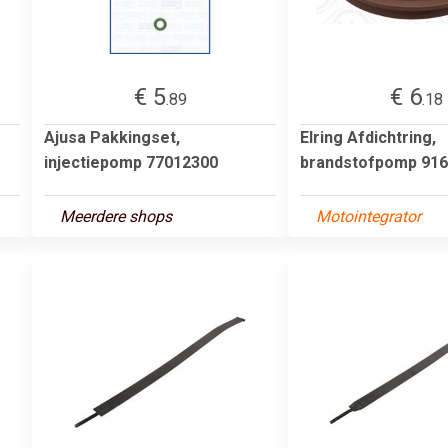
€ 5
€ 6
.89
.18
Ajusa Pakkingset,
Elring Afdichtring,
injectiepomp 77012300
brandstofpomp 916
Meerdere shops
Motointegrator