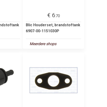
€ 6
.70
andstoftank
Blic Houderset, brandstoftank
6907-00-1151030P
Meerdere shops