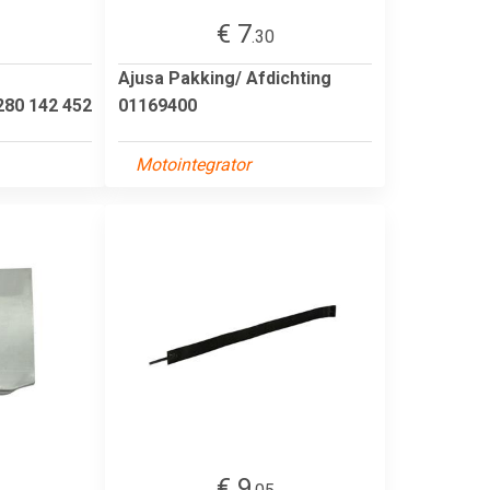
€ 7
.30
Ajusa Pakking/ Afdichting
280 142 452
01169400
Motointegrator
€ 9