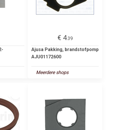
€ 4
.39
2-
Ajusa Pakking, brandstofpomp
AJU01172600
Meerdere shops