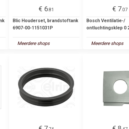
€ 6
€ 7
.81
.07
ank
Blic Houderset, brandstoftank
Bosch Ventilatie-/
6907-00-1151031P
ontluchtingsklep 0 
Meerdere shops
Meerdere shops
€ 7
€ 8