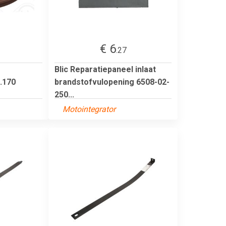
€ 6
.27
Blic Reparatiepaneel inlaat
.170
brandstofvulopening 6508-02-
250...
Motointegrator