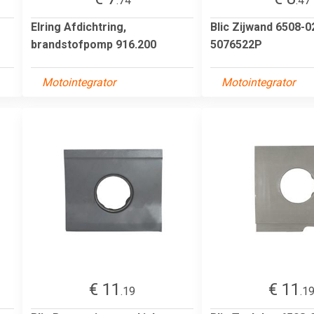
.74
.47
Elring Afdichtring,
Blic Zijwand 6508-0
brandstofpomp 916.200
5076522P
Motointegrator
Motointegrator
€ 11
€ 11
.19
.1