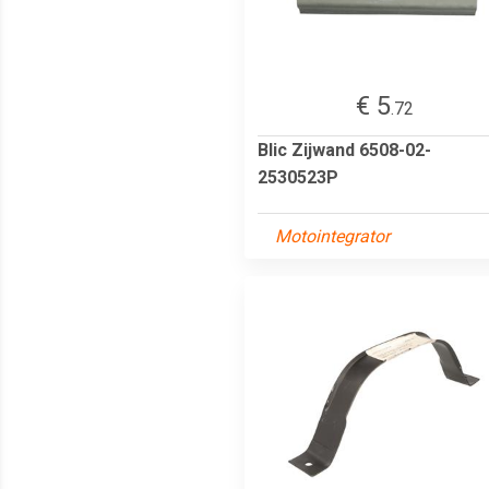
€ 5
.72
Blic Zijwand 6508-02-
2530523P
Motointegrator