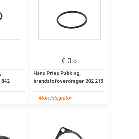
€ 0
.33
,
Hans Pries Pakking,
 842
brandstofoverdrager 202 215
Motointegrator