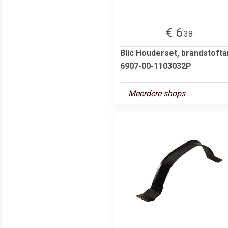
€ 6
.38
Blic Houderset, brandstoft
6907-00-1103032P
Meerdere shops