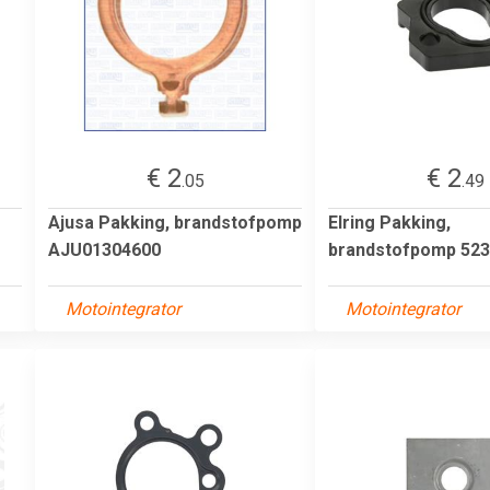
€ 2
€ 2
.05
.49
Ajusa Pakking, brandstofpomp
Elring Pakking,
AJU01304600
brandstofpomp 523
Motointegrator
Motointegrator