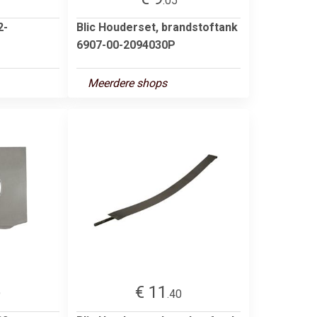
.05
2-
Blic Houderset, brandstoftank
6907-00-2094030P
Meerdere shops
€ 11
9
.40