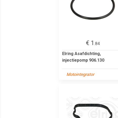
€ 1
.84
Elring Asafdichting,
injectiepomp 906.130
Motointegrator