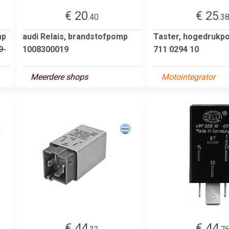
€ 20
€ 25
.40
.3
mp
audi Relais, brandstofpomp
Taster, hogedrukp
9-
1008300019
711 0294 10
Meerdere shops
Motointegrator
€ 44
€ 44