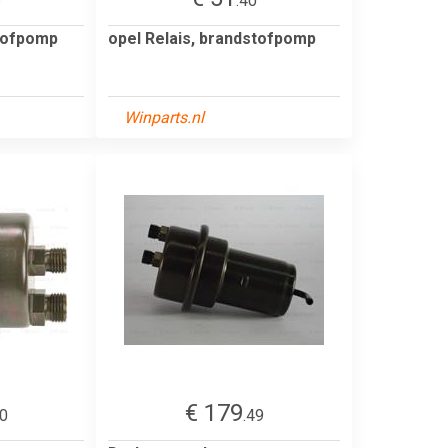
6
.40
stofpomp
opel Relais, brandstofpomp
Winparts.nl
€ 179
50
.49