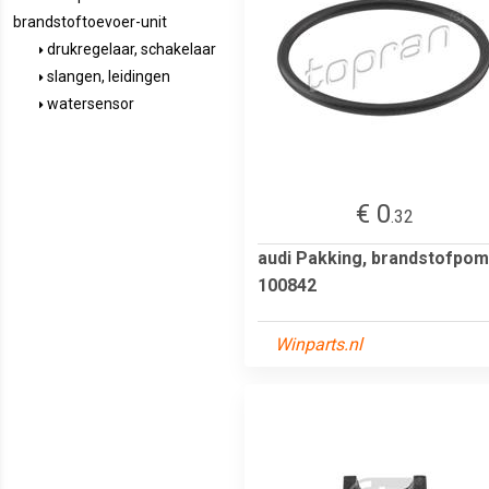
brandstoftoevoer-unit
drukregelaar, schakelaar
slangen, leidingen
watersensor
€ 0
.32
audi Pakking, brandstofpo
100842
Winparts.nl