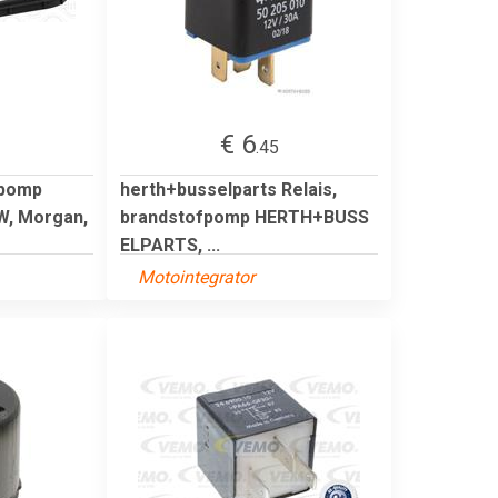
€ 6
.45
fpomp
herth+busselparts Relais,
MW, Morgan,
brandstofpomp HERTH+BUSS
ELPARTS, ...
Motointegrator