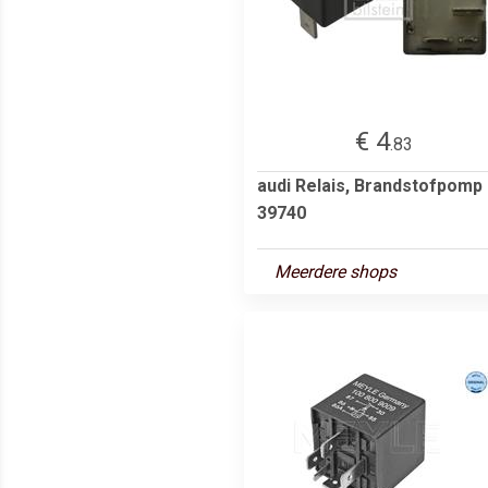
€ 4
.83
audi Relais, Brandstofpomp
39740
Meerdere shops