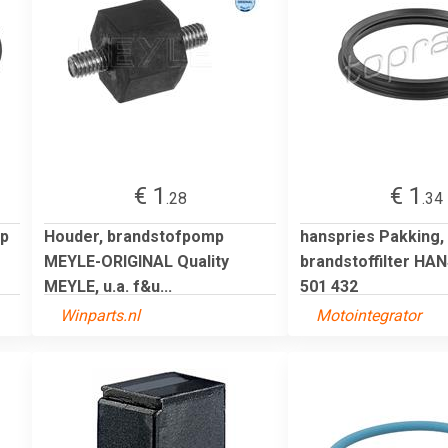
€ 1
€ 1
.28
.34
mp
Houder, brandstofpomp
hanspries Pakking,
MEYLE-ORIGINAL Quality
brandstoffilter HA
MEYLE, u.a. f&u...
501 432
Winparts.nl
Motointegrator