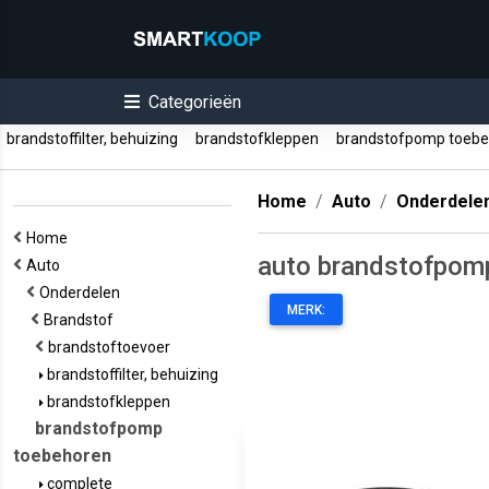
Categorieën
brandstoffilter, behuizing
brandstofkleppen
brandstofpomp toeb
Home
Auto
Onderdele
Home
auto brandstofpom
Auto
Onderdelen
MERK:
Brandstof
brandstoftoevoer
brandstoffilter, behuizing
brandstofkleppen
brandstofpomp
toebehoren
complete