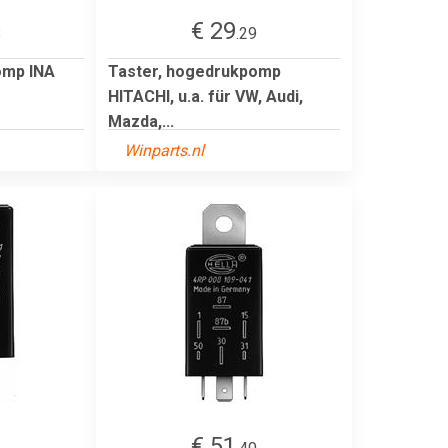
€ 29
8
.29
omp INA
Taster, hogedrukpomp
HITACHI, u.a. für VW, Audi,
Mazda,...
Winparts.nl
€ 51