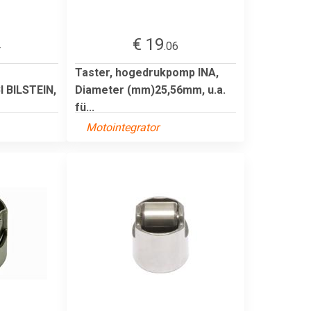
€ 19
4
.06
Taster, hogedrukpomp INA,
 BILSTEIN,
Diameter (mm)25,56mm, u.a.
fü...
Motointegrator