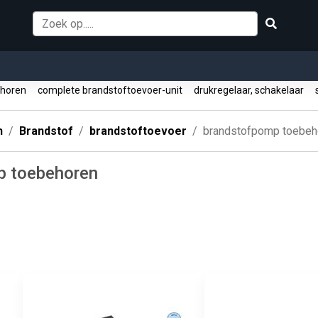
ehoren
complete brandstoftoevoer-unit
drukregelaar, schakelaar
s
n
Brandstof
brandstoftoevoer
brandstofpomp toebeh
p toebehoren