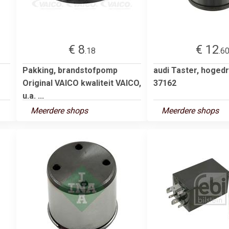
€ 8
€ 12
.18
.6
Pakking, brandstofpomp
audi Taster, hoge
Original VAICO kwaliteit VAICO,
37162
u.a. ...
Meerdere shops
Meerdere shops