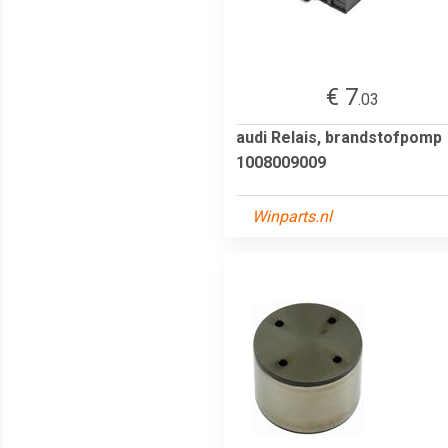
€ 7
.03
audi Relais, brandstofpomp
1008009009
Winparts.nl