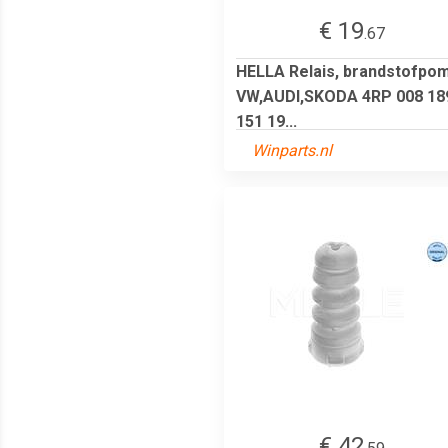
€ 19
.67
HELLA Relais, brandstofpo
VW,AUDI,SKODA 4RP 008 18
151 19...
Winparts.nl
€ 42