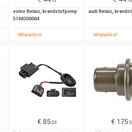
.32
.7
volvo Relais, brandstofpomp
audi Relais, brand
5148300004
Winparts.nl
Winparts.nl
€ 85
€ 175
.03
.