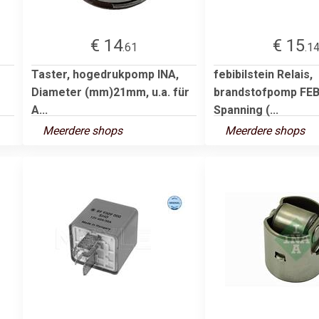
€ 14
€ 15
.61
.1
Taster, hogedrukpomp INA,
febibilstein Relais,
Diameter (mm)21mm, u.a. für
brandstofpomp FEBI
A...
Spanning (...
Meerdere shops
Meerdere shops