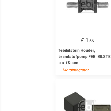
€ 1
.66
febibilstein Houder,
brandstofpomp FEBI BILSTE
u.a. f&uum...
Motointegrator