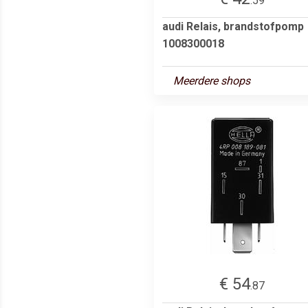
.59
audi Relais, brandstofpomp
1008300018
Meerdere shops
€ 54
.87