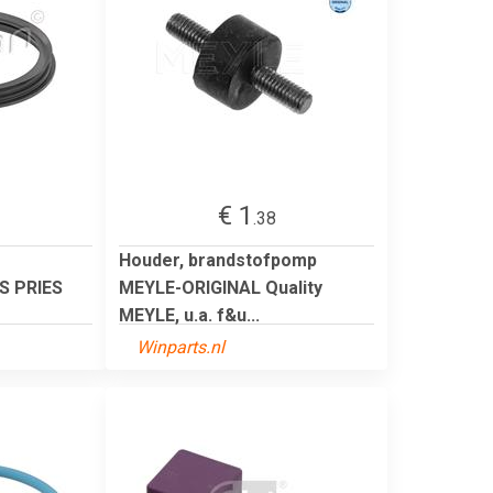
€ 1
.38
Houder, brandstofpomp
NS PRIES
MEYLE-ORIGINAL Quality
MEYLE, u.a. f&u...
Winparts.nl