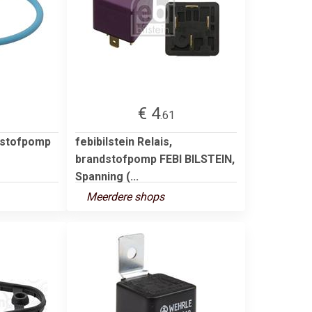
€ 4
.61
dstofpomp
febibilstein Relais,
brandstofpomp FEBI BILSTEIN,
Spanning (...
Meerdere shops