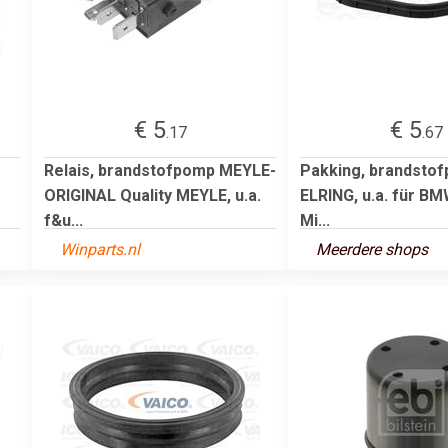
€ 5
€ 5
.17
.67
Relais, brandstofpomp MEYLE-
Pakking, brandsto
ORIGINAL Quality MEYLE, u.a.
ELRING, u.a. für B
f&u...
Mi...
Winparts.nl
Meerdere shops