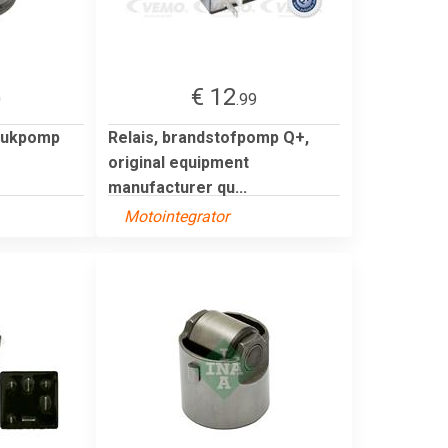
€ 12
0
.99
drukpomp
Relais, brandstofpomp Q+,
original equipment
manufacturer qu...
Motointegrator