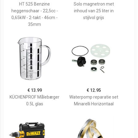
HT 525 Benzine
Solo magnetron met
heggenschaar - 22,5cc -
inhoud van 25 liter in
0,65kW - 2-takt - 46cm -
stijlvol grijs
35mm
€ 13.99
€ 12.95
KÜCHENPROF Målebæger
Waterpomp reparatie set
0.5L glas
Minarelli Horizontaal