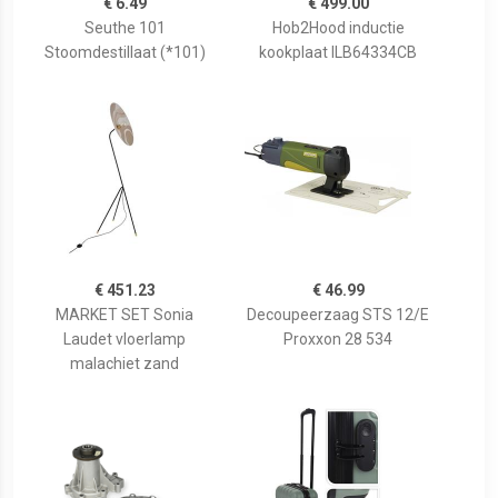
€ 6.49
€ 499.00
Seuthe 101
Hob2Hood inductie
Stoomdestillaat (*101)
kookplaat ILB64334CB
€ 451.23
€ 46.99
MARKET SET Sonia
Decoupeerzaag STS 12/E
Laudet vloerlamp
Proxxon 28 534
malachiet zand