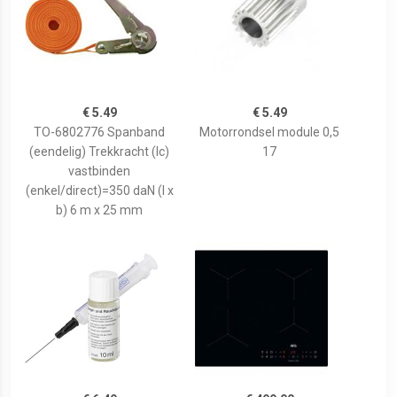
€ 5.49
€ 5.49
TO-6802776 Spanband
Motorrondsel module 0,5
(eendelig) Trekkracht (lc)
17
vastbinden
(enkel/direct)=350 daN (l x
b) 6 m x 25 mm