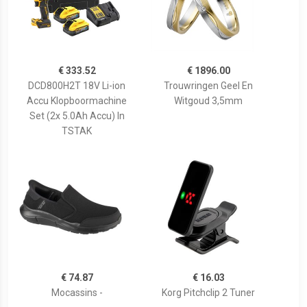
€ 333.52
€ 1896.00
DCD800H2T 18V Li-ion
Trouwringen Geel En
Accu Klopboormachine
Witgoud 3,5mm
Set (2x 5.0Ah Accu) In
TSTAK
€ 74.87
€ 16.03
Mocassins -
Korg Pitchclip 2 Tuner