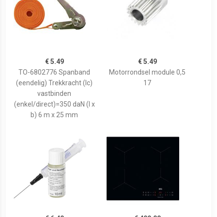
€ 5.49
€ 5.49
TO-6802776 Spanband
Motorrondsel module 0,5
(eendelig) Trekkracht (lc)
17
vastbinden
(enkel/direct)=350 daN (l x
b) 6 m x 25 mm