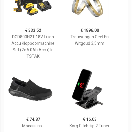
€ 333.52
€ 1896.00
DCD800H2T 18V Li-ion
Trouwringen Geel En
Accu Klopboormachine
Witgoud 3,5mm
Set (2x 5.0Ah Accu) In
TSTAK
€ 74.87
€ 16.03
Mocassins -
Korg Pitchclip 2 Tuner