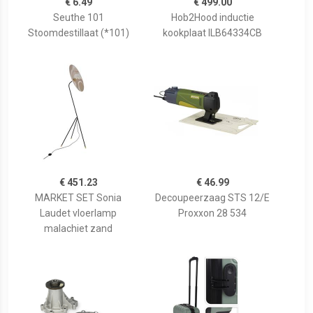
€ 6.49
€ 499.00
Seuthe 101
Hob2Hood inductie
Stoomdestillaat (*101)
kookplaat ILB64334CB
€ 451.23
€ 46.99
MARKET SET Sonia
Decoupeerzaag STS 12/E
Laudet vloerlamp
Proxxon 28 534
malachiet zand