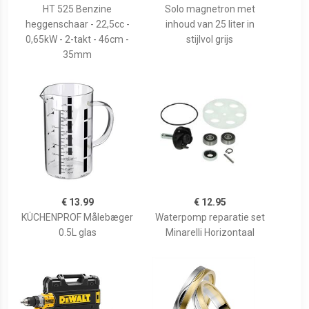
HT 525 Benzine
Solo magnetron met
heggenschaar - 22,5cc -
inhoud van 25 liter in
0,65kW - 2-takt - 46cm -
stijlvol grijs
35mm
€ 13.99
€ 12.95
KÜCHENPROF Målebæger
Waterpomp reparatie set
0.5L glas
Minarelli Horizontaal