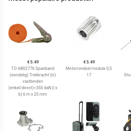
€ 5.49
€ 5.49
TO-6802776 Spanband
Motorrondsel module 0,5
(eendelig) Trekkracht (lc)
17
Sto
vastbinden
(enkel/direct)=350 daN (l x
b) 6 m x 25 mm