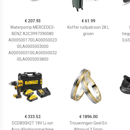
€ 207.93
€ 61.99
Waterpomp MERCEDES-
Koffer ruitpatroon 28 L
BENZ A2C3997390080
groen
hegg
A0005001700,A00050023
0,65
00,A0005003000
A0005003100,A00050032
00,A0005003800
€ 333.52
€ 1896.00
DCD800H2T 18V Li-ion
Trouwringen Geel En
Accu Klopboormachine
Witgoud 3,5mm