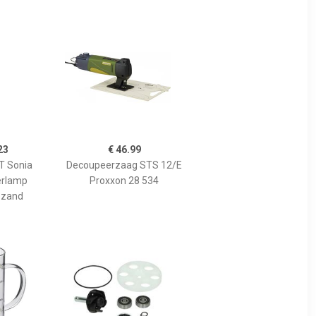
23
€ 46.99
 Sonia
Decoupeerzaag STS 12/E
erlamp
Proxxon 28 534
 zand