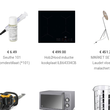
€ 6.49
€ 499.00
€ 451.
Seuthe 101
Hob2Hood inductie
MARKET SET
omdestillaat (*101)
kookplaat ILB64334CB
Laudet vlo
malachiet