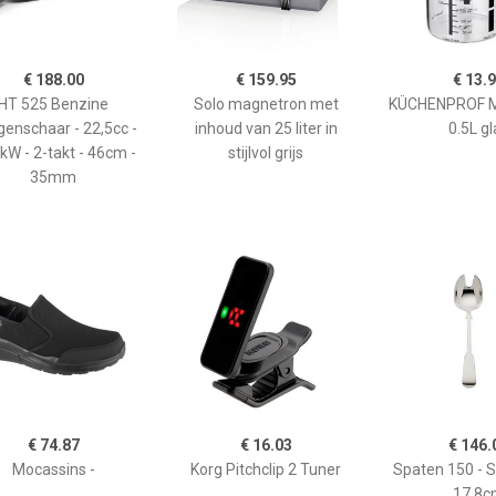
€ 188.00
€ 159.95
€ 13.
HT 525 Benzine
Solo magnetron met
KÜCHENPROF 
enschaar - 22,5cc -
inhoud van 25 liter in
0.5L gl
kW - 2-takt - 46cm -
stijlvol grijs
35mm
€ 74.87
€ 16.03
€ 146.
Mocassins -
Korg Pitchclip 2 Tuner
Spaten 150 - 
17,8c