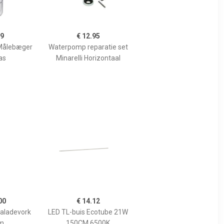
99
€ 12.95
Målebæger
Waterpomp reparatie set
as
Minarelli Horizontaal
00
€ 14.12
Saladevork
LED TL-buis Ecotube 21W
m
150CM 6500K