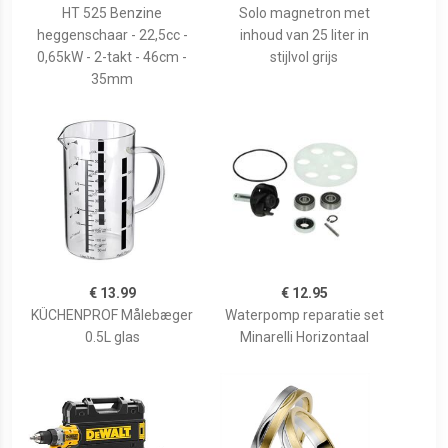
HT 525 Benzine
Solo magnetron met
heggenschaar - 22,5cc -
inhoud van 25 liter in
0,65kW - 2-takt - 46cm -
stijlvol grijs
35mm
€ 13.99
€ 12.95
KÜCHENPROF Målebæger
Waterpomp reparatie set
0.5L glas
Minarelli Horizontaal