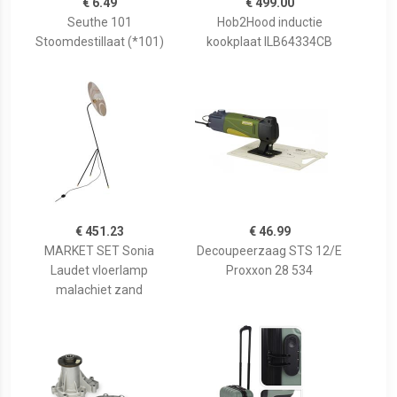
€ 6.49
€ 499.00
Seuthe 101
Hob2Hood inductie
Stoomdestillaat (*101)
kookplaat ILB64334CB
€ 451.23
€ 46.99
MARKET SET Sonia
Decoupeerzaag STS 12/E
Laudet vloerlamp
Proxxon 28 534
malachiet zand