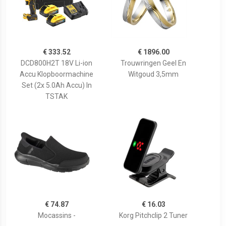
€ 333.52
€ 1896.00
DCD800H2T 18V Li-ion
Trouwringen Geel En
Accu Klopboormachine
Witgoud 3,5mm
Set (2x 5.0Ah Accu) In
TSTAK
€ 74.87
€ 16.03
Mocassins -
Korg Pitchclip 2 Tuner