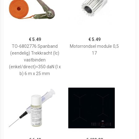
€ 5.49
€ 5.49
TO-6802776 Spanband
Motorrondsel module 0,5
(eendelig) Trekkracht (lc)
17
vastbinden
(enkel/direct)=350 daN (l x
b) 6 m x 25 mm