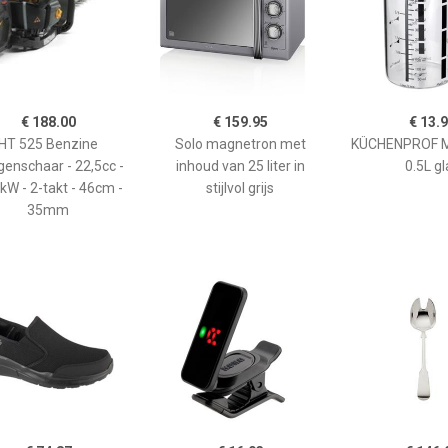
€ 188.00
€ 159.95
€ 13.
HT 525 Benzine
Solo magnetron met
KÜCHENPROF 
enschaar - 22,5cc -
inhoud van 25 liter in
0.5L gl
kW - 2-takt - 46cm -
stijlvol grijs
35mm