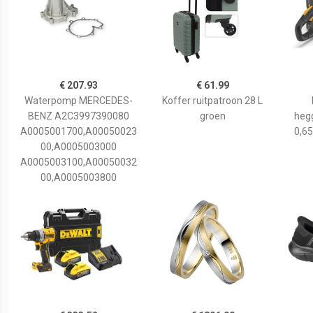
€ 207.93
€ 61.99
Waterpomp MERCEDES-
Koffer ruitpatroon 28 L
BENZ A2C3997390080
groen
hegg
A0005001700,A00050023
0,65
00,A0005003000
A0005003100,A00050032
00,A0005003800