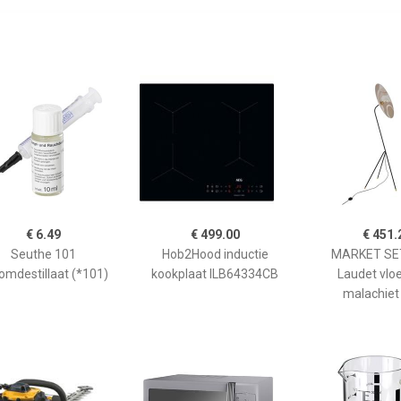
€ 6.49
€ 499.00
€ 451.
Seuthe 101
Hob2Hood inductie
MARKET SET
omdestillaat (*101)
kookplaat ILB64334CB
Laudet vlo
malachiet