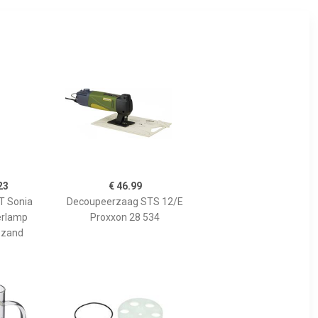
23
€ 46.99
 Sonia
Decoupeerzaag STS 12/E
erlamp
Proxxon 28 534
 zand