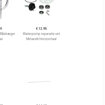
99
€ 12.95
Målebæger
Waterpomp reparatie set
as
Minarelli Horizontaal