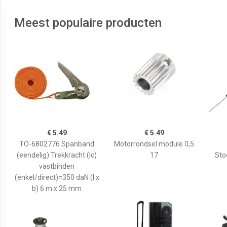
Meest populaire producten
€ 5.49
€ 5.49
TO-6802776 Spanband
Motorrondsel module 0,5
(eendelig) Trekkracht (lc)
17
Sto
vastbinden
(enkel/direct)=350 daN (l x
b) 6 m x 25 mm