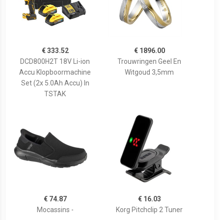
€ 333.52
€ 1896.00
DCD800H2T 18V Li-ion
Trouwringen Geel En
Accu Klopboormachine
Witgoud 3,5mm
Set (2x 5.0Ah Accu) In
TSTAK
€ 74.87
€ 16.03
Mocassins -
Korg Pitchclip 2 Tuner