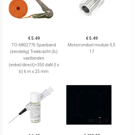
€ 5.49
€ 5.49
TO-6802776 Spanband
Motorrondsel module 0,5
(eendelig) Trekkracht (lc)
17
vastbinden
(enkel/direct)=350 daN (l x
b) 6 m x 25 mm