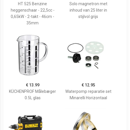
HT 525 Benzine
Solo magnetron met
heggenschaar - 22,5cc -
inhoud van 25 liter in
0,65kW - 2-takt - 46cm -
stijlvol grijs
35mm
€ 13.99
€ 12.95
KÜCHENPROF Målebæger
Waterpomp reparatie set
0.5L glas
Minarelli Horizontaal