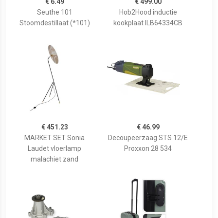
€ 6.49
€ 499.00
Seuthe 101
Hob2Hood inductie
Stoomdestillaat (*101)
kookplaat ILB64334CB
€ 451.23
€ 46.99
MARKET SET Sonia
Decoupeerzaag STS 12/E
Laudet vloerlamp
Proxxon 28 534
malachiet zand