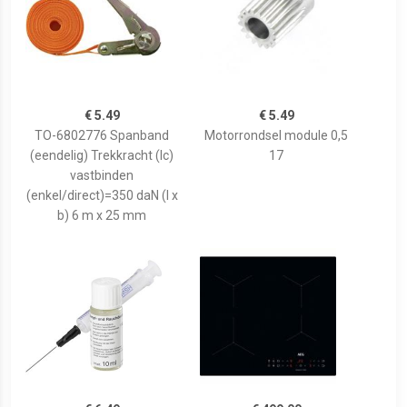
€ 5.49
€ 5.49
TO-6802776 Spanband
Motorrondsel module 0,5
(eendelig) Trekkracht (lc)
17
vastbinden
(enkel/direct)=350 daN (l x
b) 6 m x 25 mm