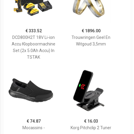
€ 333.52
€ 1896.00
DCD800H2T 18V Li-ion
Trouwringen Geel En
Accu Klopboormachine
Witgoud 3,5mm
Set (2x 5.0Ah Accu) In
TSTAK
€ 74.87
€ 16.03
Mocassins -
Korg Pitchclip 2 Tuner