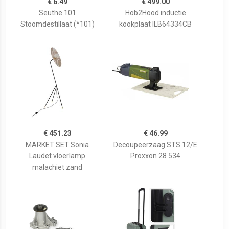
€ 6.49
€ 499.00
Seuthe 101
Hob2Hood inductie
Stoomdestillaat (*101)
kookplaat ILB64334CB
€ 451.23
€ 46.99
MARKET SET Sonia
Decoupeerzaag STS 12/E
Laudet vloerlamp
Proxxon 28 534
malachiet zand