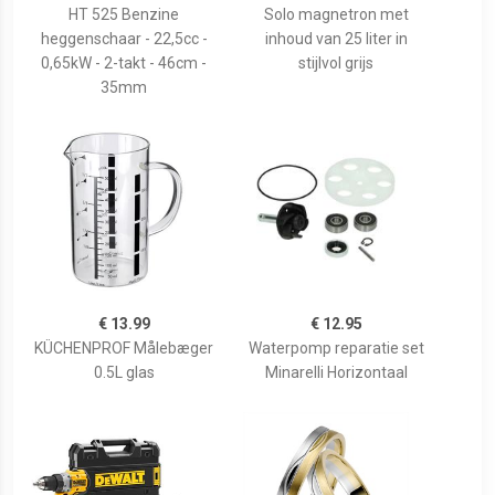
HT 525 Benzine
Solo magnetron met
heggenschaar - 22,5cc -
inhoud van 25 liter in
0,65kW - 2-takt - 46cm -
stijlvol grijs
35mm
€ 13.99
€ 12.95
KÜCHENPROF Målebæger
Waterpomp reparatie set
0.5L glas
Minarelli Horizontaal