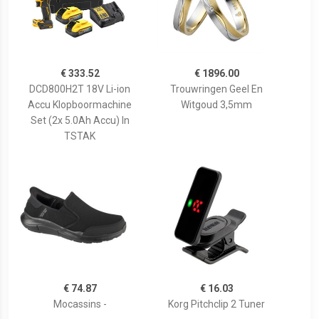
€ 333.52
€ 1896.00
DCD800H2T 18V Li-ion
Trouwringen Geel En
Accu Klopboormachine
Witgoud 3,5mm
Set (2x 5.0Ah Accu) In
TSTAK
€ 74.87
€ 16.03
Mocassins -
Korg Pitchclip 2 Tuner