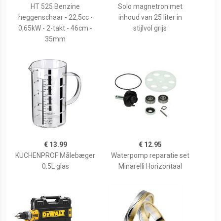
HT 525 Benzine
Solo magnetron met
heggenschaar - 22,5cc -
inhoud van 25 liter in
0,65kW - 2-takt - 46cm -
stijlvol grijs
35mm
€ 13.99
€ 12.95
KÜCHENPROF Målebæger
Waterpomp reparatie set
0.5L glas
Minarelli Horizontaal