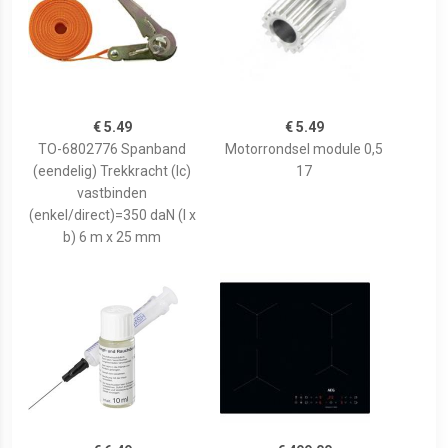
€ 5.49
€ 5.49
TO-6802776 Spanband
Motorrondsel module 0,5
(eendelig) Trekkracht (lc)
17
vastbinden
(enkel/direct)=350 daN (l x
b) 6 m x 25 mm