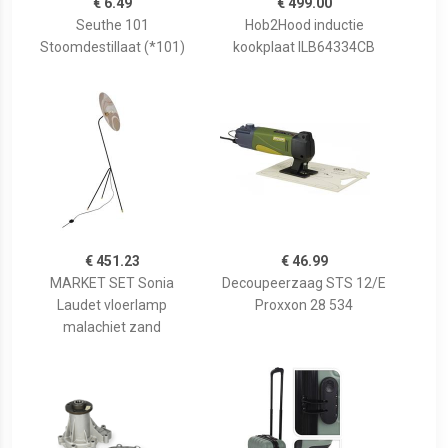
€ 6.49
€ 499.00
Seuthe 101
Hob2Hood inductie
Stoomdestillaat (*101)
kookplaat ILB64334CB
€ 451.23
€ 46.99
MARKET SET Sonia
Decoupeerzaag STS 12/E
Laudet vloerlamp
Proxxon 28 534
malachiet zand