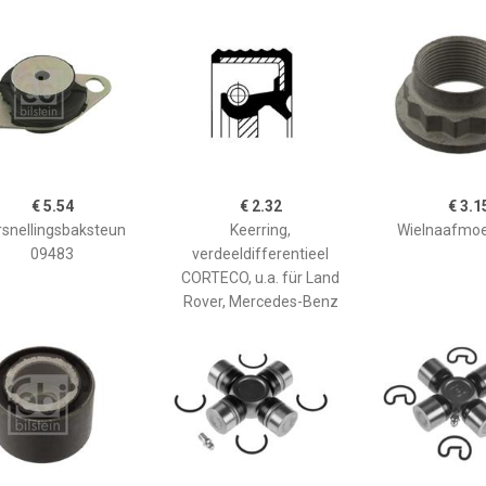
€ 5.54
€ 2.32
€ 3.1
rsnellingsbaksteun
Keerring,
Wielnaafmoe
09483
verdeeldifferentieel
CORTECO, u.a. für Land
Rover, Mercedes-Benz