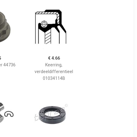
5
€ 4.66
r 44736
Keerring,
verdeeldifferentieel
01034114B