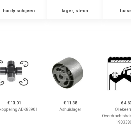
hardy schijven
lager, steun
tuss
€ 13.01
€ 11.38
€ 4.6
skoppeling ADK83901
Ashuislager
Oliekeerr
Overdrachtsba
190338