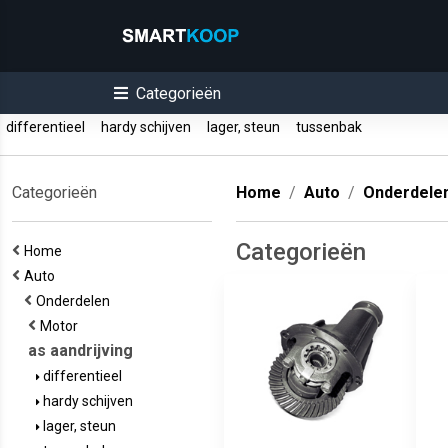
Categorieën
differentieel
hardy schijven
lager, steun
tussenbak
Categorieën
Home
Auto
Onderdele
Categorieën
Home
Auto
Onderdelen
Motor
as aandrijving
differentieel
hardy schijven
lager, steun