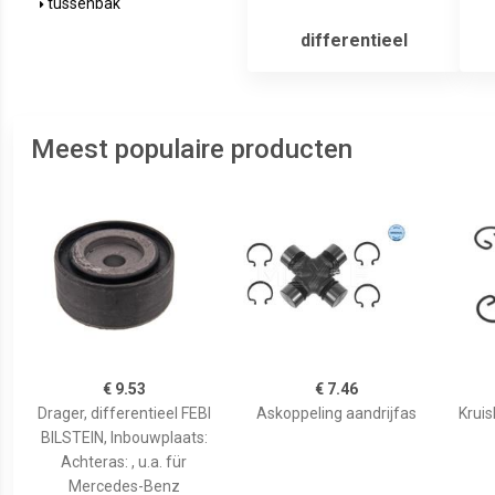
tussenbak
differentieel
Meest populaire producten
€ 9.53
€ 7.46
Drager, differentieel FEBI
Askoppeling aandrijfas
Krui
BILSTEIN, Inbouwplaats:
Achteras: , u.a. für
Mercedes-Benz