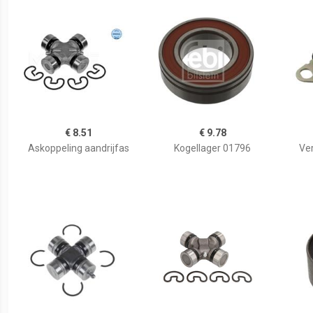
€ 8.51
€ 9.78
Askoppeling aandrijfas
Kogellager 01796
Ve