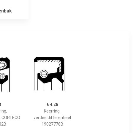
enbak
3
€ 4.28
ing,
Keerring,
k CORTECO
verdeeldifferentieel
02B
19027778B