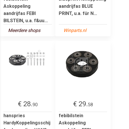
Askoppeling
aandrijfas BLUE
aandrijfas FEBI
PRINT, u.a. für N...
BILSTEIN, u.a. f&uu...
Meerdere shops
Winparts.nl
€ 28.
€ 29.
90
58
hanspries
febibilstein
HardyKoppelingsschij
Askoppeling