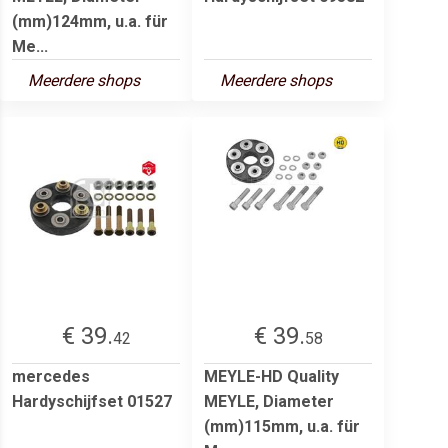
(mm)124mm, u.a. für
Me...
Meerdere shops
Meerdere shops
€ 39.
€ 39.
42
58
mercedes
MEYLE-HD Quality
Hardyschijfset 01527
MEYLE, Diameter
(mm)115mm, u.a. für