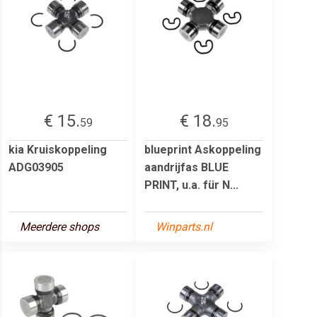
€ 15.
€ 18.
59
95
kia Kruiskoppeling
blueprint Askoppeling
ADG03905
aandrijfas BLUE
PRINT, u.a. für N...
Meerdere shops
Winparts.nl