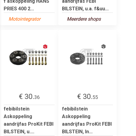
f askoppeling HANS
aandrijfas FEBI
PRIES 400 2...
BILSTEIN, u.a. f&uu...
Motointegrator
Meerdere shops
€ 30.
€ 30.
36
55
febibilstein
febibilstein
Askoppeling
Askoppeling
aandrijfas ProKit FEBI
aandrijfas ProKit FEBI
BILSTEIN, u....
BILSTEIN, In...