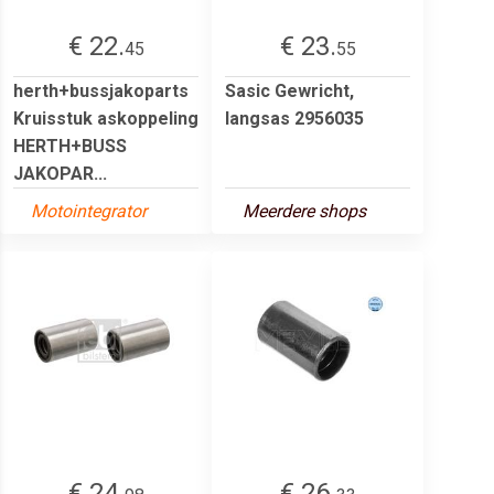
€ 22.
€ 23.
45
55
herth+bussjakoparts
Sasic Gewricht,
Kruisstuk askoppeling
langsas 2956035
HERTH+BUSS
JAKOPAR...
Motointegrator
Meerdere shops
€ 24.
€ 26.