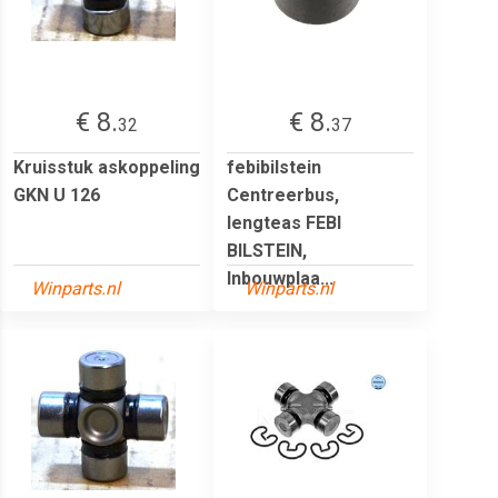
€ 8.
€ 8.
32
37
Kruisstuk askoppeling
febibilstein
GKN U 126
Centreerbus,
lengteas FEBI
BILSTEIN,
Inbouwplaa...
Winparts.nl
Winparts.nl