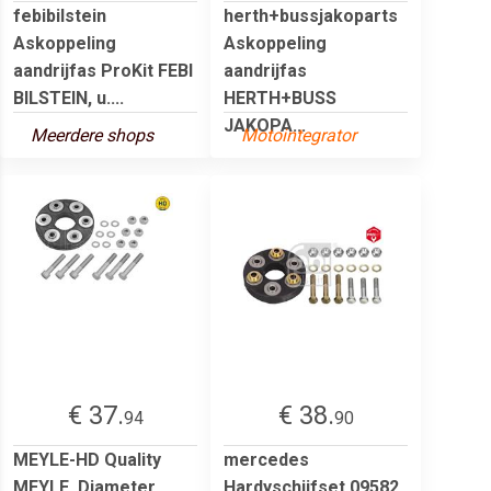
febibilstein
herth+bussjakoparts
Askoppeling
Askoppeling
aandrijfas ProKit FEBI
aandrijfas
BILSTEIN, u....
HERTH+BUSS
JAKOPA...
Meerdere shops
Motointegrator
€ 37.
€ 38.
94
90
MEYLE-HD Quality
mercedes
MEYLE, Diameter
Hardyschijfset 09582