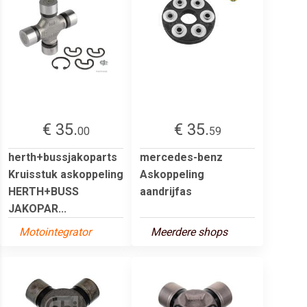
€ 35.
€ 35.
00
59
herth+bussjakoparts
mercedes-benz
Kruisstuk askoppeling
Askoppeling
HERTH+BUSS
aandrijfas
JAKOPAR...
Motointegrator
Meerdere shops