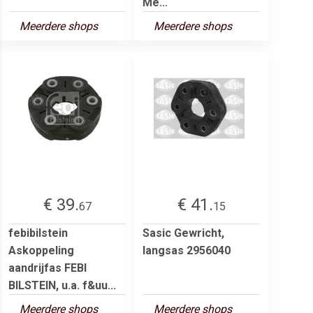
Me...
Meerdere shops
Meerdere shops
€ 39.
€ 41.
67
15
febibilstein
Sasic Gewricht,
Askoppeling
langsas 2956040
aandrijfas FEBI
BILSTEIN, u.a. f&uu...
Meerdere shops
Meerdere shops