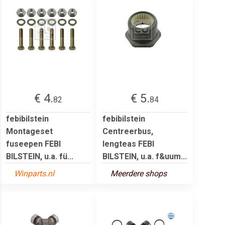
€ 4.
€ 5.
82
84
febibilstein
febibilstein
Montageset
Centreerbus,
fuseepen FEBI
lengteas FEBI
BILSTEIN, u.a. fü...
BILSTEIN, u.a. f&uum...
Winparts.nl
Meerdere shops