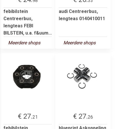
98
33
febibilstein
audi Centreerbus,
Centreerbus,
lengteas 0140410011
lengteas FEBI
BILSTEIN, u.a. f&uum...
Meerdere shops
Meerdere shops
€ 27.
€ 27.
21
26
febibilstein
blueprint Askoppeling