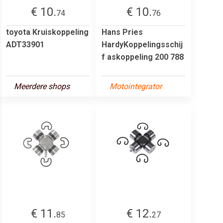
€ 10.
€ 10.
74
76
toyota Kruiskoppeling
Hans Pries
ADT33901
HardyKoppelingsschij
f askoppeling 200 788
Meerdere shops
Motointegrator
€ 11.
€ 12.
85
27