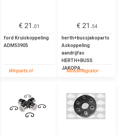
€ 21.
€ 21.
01
54
ford Kruiskoppeling
herth+bussjakoparts
ADM53905
Askoppeling
aandrijfas
HERTH+BUSS
JAKOPA...
Winparts.nl
Motointegrator