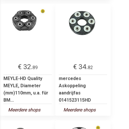
€ 32.
€ 34.
89
82
MEYLE-HD Quality
mercedes
MEYLE, Diameter
Askoppeling
(mm)110mm, u.a. für
aandrijfas
BM...
0141523115HD
Meerdere shops
Meerdere shops