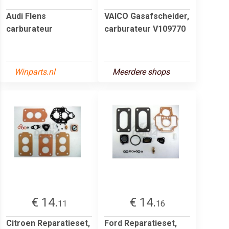
Audi Flens
VAICO Gasafscheider,
carburateur
carburateur V109770
Winparts.nl
Meerdere shops
€ 14.
€ 14.
11
16
Citroen Reparatieset,
Ford Reparatieset,