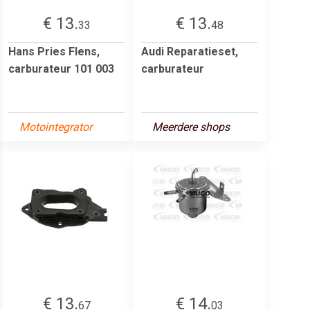
€ 13.
€ 13.
33
48
Hans Pries Flens,
Audi Reparatieset,
carburateur 101 003
carburateur
Motointegrator
Meerdere shops
€ 13.
€ 14.
67
03