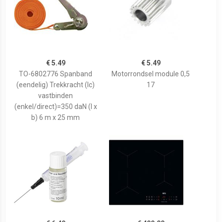
€ 5.49
€ 5.49
TO-6802776 Spanband
Motorrondsel module 0,5
(eendelig) Trekkracht (lc)
17
vastbinden
(enkel/direct)=350 daN (l x
b) 6 m x 25 mm