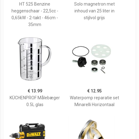
HT 525 Benzine
Solo magnetron met
heggenschaar - 22,5cc -
inhoud van 25 liter in
0,65kW - 2-takt - 46cm -
stijlvol grijs
35mm
€ 13.99
€ 12.95
KÜCHENPROF Målebæger
Waterpomp reparatie set
0.5L glas
Minarelli Horizontaal