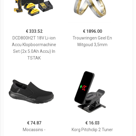
€ 333.52
€ 1896.00
DCD800H2T 18V Li-ion
Trouwringen Geel En
Accu Klopboormachine
Witgoud 3,5mm
Set (2x 5.0Ah Accu) In
TSTAK
€ 74.87
€ 16.03
Mocassins -
Korg Pitchclip 2 Tuner