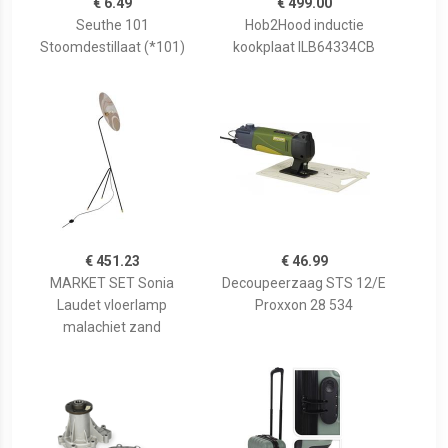
€ 6.49
€ 499.00
Seuthe 101
Hob2Hood inductie
Stoomdestillaat (*101)
kookplaat ILB64334CB
€ 451.23
€ 46.99
MARKET SET Sonia
Decoupeerzaag STS 12/E
Laudet vloerlamp
Proxxon 28 534
malachiet zand