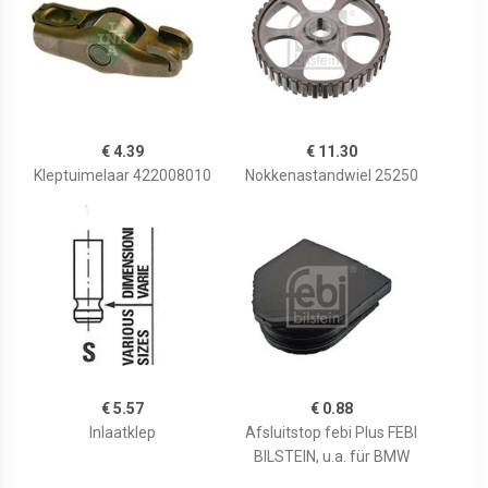
€ 4.39
€ 11.30
Kleptuimelaar 422008010
Nokkenastandwiel 25250
€ 5.57
€ 0.88
Inlaatklep
Afsluitstop febi Plus FEBI
BILSTEIN, u.a. für BMW