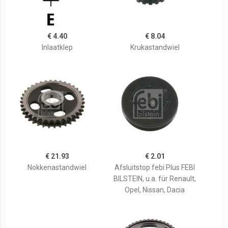
€ 4.40
€ 8.04
Inlaatklep
Krukastandwiel
€ 21.93
€ 2.01
Nokkenastandwiel
Afsluitstop febi Plus FEBI
BILSTEIN, u.a. für Renault,
Opel, Nissan, Dacia