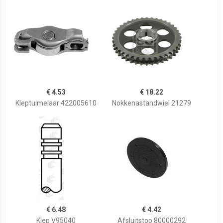
€ 4.53
€ 18.22
Kleptuimelaar 422005610
Nokkenastandwiel 21279
€ 6.48
€ 4.42
Klep V95040
Afsluitstop 80000292