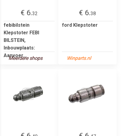
€ 6.
€ 6.
32
38
febibilstein
ford Klepstoter
Klepstoter FEBI
BILSTEIN,
Inbouwplaats:
Aanvoer...
Meerdere shops
Winparts.nl
€ 6.
€ 6.