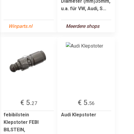
Diameter (mm)35mm,
u.a. für VW, Audi, S...
Winparts.nl
Meerdere shops
€ 5.
€ 5.
27
56
febibilstein
Audi Klepstoter
Klepstoter FEBI
BILSTEIN,