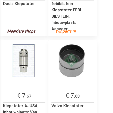
Dacia Klepstoter
febibilstein
Klepstoter FEBI
BILSTEIN,
Inbouwplaats:
Aanvoer...
Meerdere shops
Winparts.nl
€ 7.
€ 7.
67
68
Klepstoter AJUSA,
Volvo Klepstoter
Inbouwplaats: Van