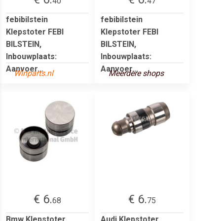
40
47
febibilstein
febibilstein
Klepstoter FEBI
Klepstoter FEBI
BILSTEIN,
BILSTEIN,
Inbouwplaats:
Inbouwplaats:
Aanvoer...
Aanvoer...
Winparts.nl
Meerdere shops
€ 6.
€ 6.
68
75
Bmw Klepstoter
Audi Klepstoter