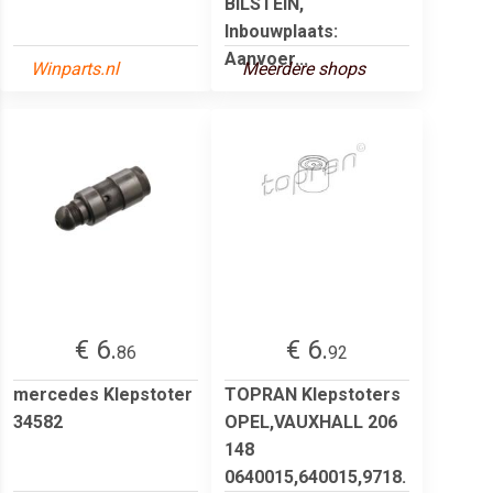
BILSTEIN,
Inbouwplaats:
Aanvoer...
Winparts.nl
Meerdere shops
€ 6.
€ 6.
86
92
mercedes Klepstoter
TOPRAN Klepstoters
34582
OPEL,VAUXHALL 206
148
0640015,640015,9718.