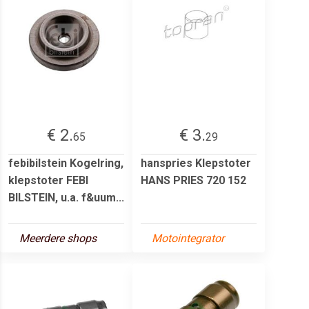
€ 2.
€ 3.
65
29
febibilstein Kogelring,
hanspries Klepstoter
klepstoter FEBI
HANS PRIES 720 152
BILSTEIN, u.a. f&uum...
Meerdere shops
Motointegrator