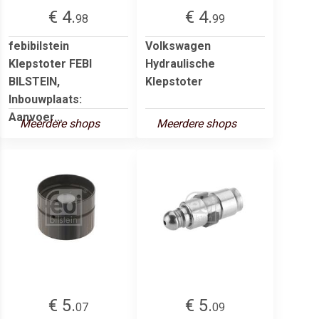
€ 4.
€ 4.
98
99
febibilstein
Volkswagen
Klepstoter FEBI
Hydraulische
BILSTEIN,
Klepstoter
Inbouwplaats:
Aanvoer...
Meerdere shops
Meerdere shops
€ 5.
€ 5.
07
09