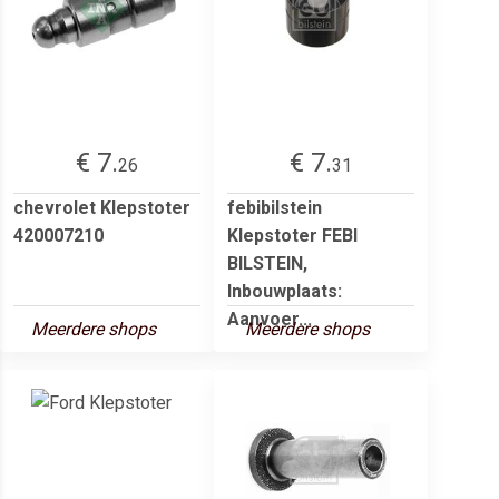
€ 7.
€ 7.
26
31
chevrolet Klepstoter
febibilstein
420007210
Klepstoter FEBI
BILSTEIN,
Inbouwplaats:
Aanvoer...
Meerdere shops
Meerdere shops