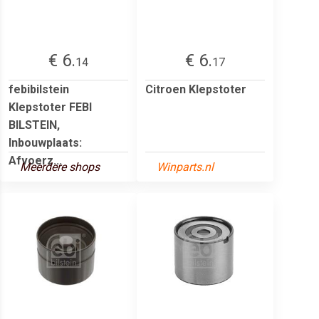
€ 6.
€ 6.
14
17
febibilstein
Citroen Klepstoter
Klepstoter FEBI
BILSTEIN,
Inbouwplaats:
Afvoerz...
Meerdere shops
Winparts.nl