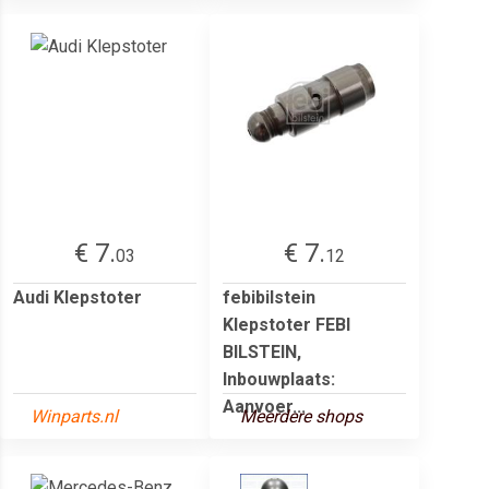
€ 7.
€ 7.
03
12
Audi Klepstoter
febibilstein
Klepstoter FEBI
BILSTEIN,
Inbouwplaats:
Aanvoer...
Winparts.nl
Meerdere shops