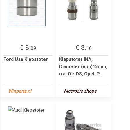
€ 8.
€ 8.
09
10
Ford Usa Klepstoter
Klepstoter INA,
Diameter (mm)12mm,
u.a. für DS, Opel, P...
Winparts.nl
Meerdere shops