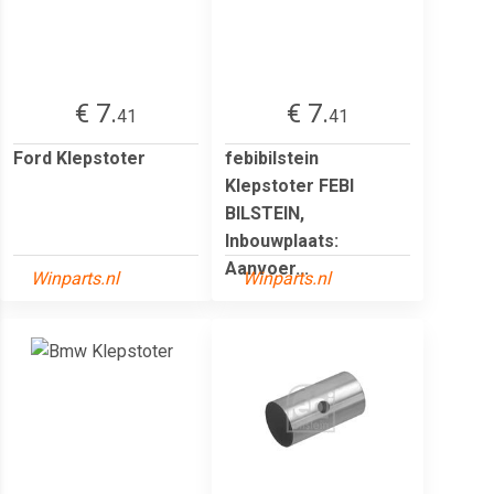
€ 7.
€ 7.
41
41
Ford Klepstoter
febibilstein
Klepstoter FEBI
BILSTEIN,
Inbouwplaats:
Aanvoer...
Winparts.nl
Winparts.nl