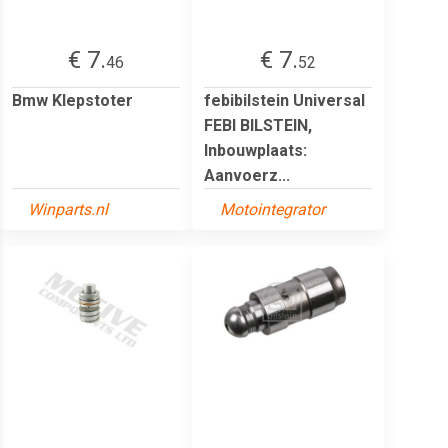
€ 7.
€ 7.
46
52
Bmw Klepstoter
febibilstein Universal
FEBI BILSTEIN,
Inbouwplaats:
Aanvoerz...
Winparts.nl
Motointegrator