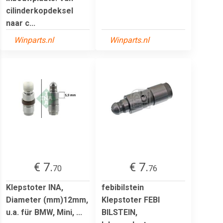
cilinderkopdeksel
naar c...
Winparts.nl
Winparts.nl
€ 7.
€ 7.
70
76
Klepstoter INA,
febibilstein
Diameter (mm)12mm,
Klepstoter FEBI
u.a. für BMW, Mini, ...
BILSTEIN,