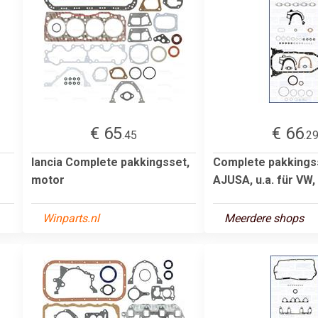
€ 65
€ 66
.45
.2
lancia Complete pakkingsset,
Complete pakkings
motor
AJUSA, u.a. für VW,
Winparts.nl
Meerdere shops