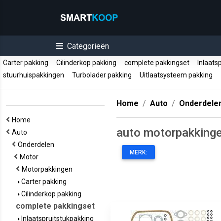
Categorieën
Carter pakking
Cilinderkop pakking
complete pakkingset
Inlaats
stuurhuispakkingen
Turbolader pakking
Uitlaatsysteem pakking
Home
Auto
Onderdele
Home
auto motorpakkinge
Auto
Onderdelen
MERK:
Motor
Motorpakkingen
Carter pakking
Cilinderkop pakking
complete pakkingset
Inlaatspruitstukpakking