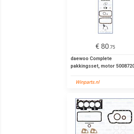
€ 80
.75
daewoo Complete
pakkingsset, motor 500872
Winparts.nl