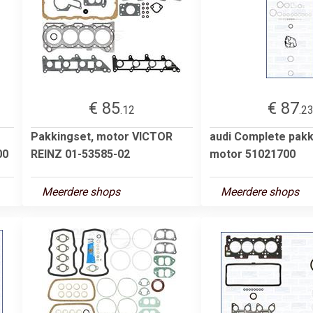
€ 85
€ 87
.12
.2
Pakkingset, motor VICTOR
audi Complete pakk
00
REINZ 01-53585-02
motor 51021700
Meerdere shops
Meerdere shops