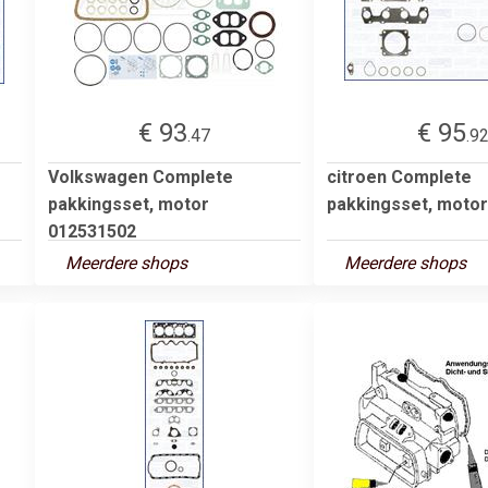
€ 93
€ 95
.47
.9
Volkswagen Complete
citroen Complete
pakkingsset, motor
pakkingsset, moto
012531502
Meerdere shops
Meerdere shops