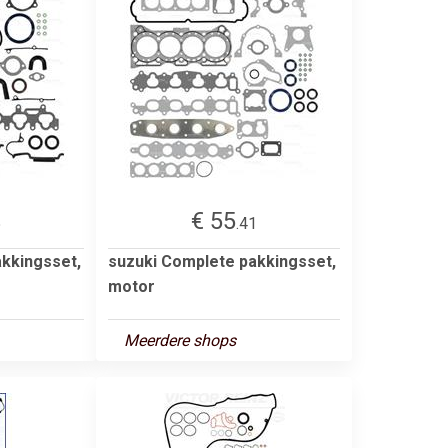
€ 55
5
.41
kkingsset,
suzuki Complete pakkingsset,
motor
Meerdere shops