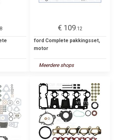
€ 109
08
.12
ete
ford Complete pakkingsset,
motor
Meerdere shops