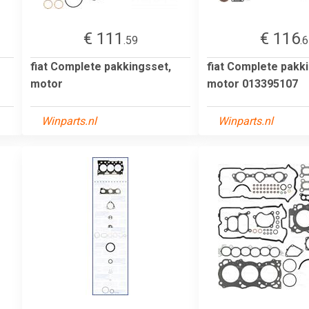
€ 111
€ 116
.59
.
fiat Complete pakkingsset,
fiat Complete pakk
motor
motor 013395107
Winparts.nl
Winparts.nl