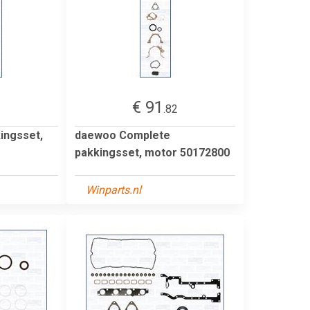
€ 91
3
.82
ingsset,
daewoo Complete
pakkingsset, motor 50172800
Winparts.nl