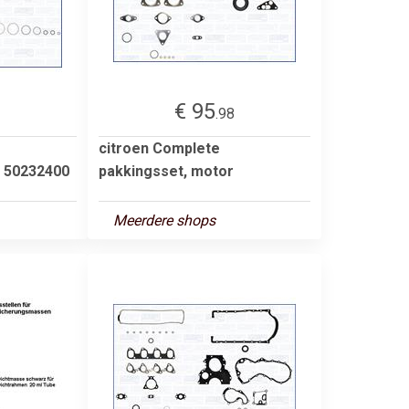
€ 95
2
.98
citroen Complete
r 50232400
pakkingsset, motor
Meerdere shops