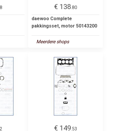
€ 138
38
.80
daewoo Complete
pakkingsset, motor 50143200
Meerdere shops
€ 149
72
.53