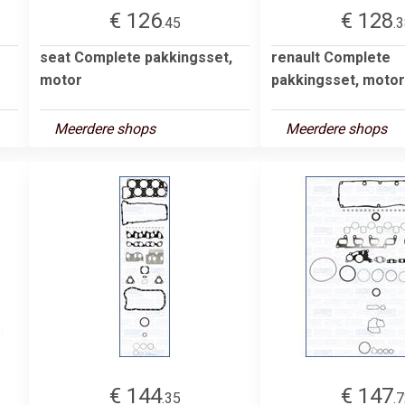
€ 126
€ 128
.45
.
seat Complete pakkingsset,
renault Complete
motor
pakkingsset, motor
Meerdere shops
Meerdere shops
€ 144
€ 147
.35
.