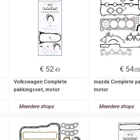
€ 52
€ 54
.43
.0
Volkswagen Complete
mazda Complete pa
pakkingsset, motor
motor
Meerdere shops
Meerdere shops