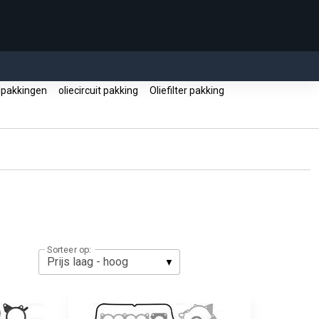
lpakkingen
oliecircuit pakking
Oliefilter pakking
Sorteer op: