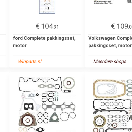
€ 104
€ 109
.31
.
ford Complete pakkingsset,
Volkswagen Compl
motor
pakkingsset, motor
Winparts.nl
Meerdere shops