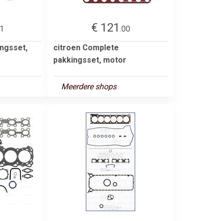
€ 121
61
.00
ingsset,
citroen Complete
pakkingsset, motor
Meerdere shops