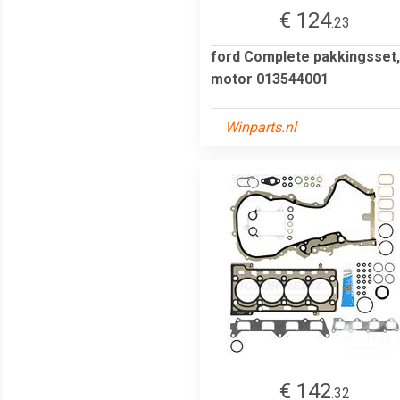
€ 124
.23
ford Complete pakkingsset,
motor 013544001
Winparts.nl
€ 142
.32