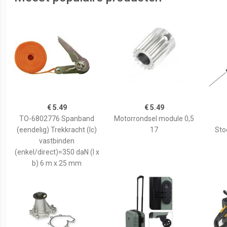
€ 5.49
€ 5.49
TO-6802776 Spanband
Motorrondsel module 0,5
(eendelig) Trekkracht (lc)
17
Sto
vastbinden
(enkel/direct)=350 daN (l x
b) 6 m x 25 mm