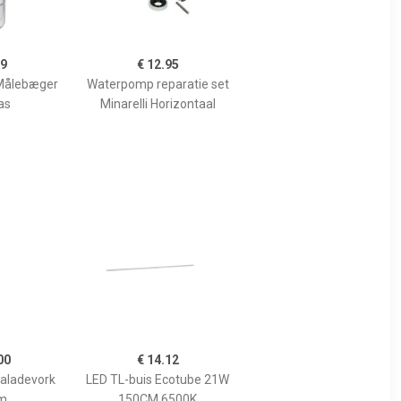
99
€ 12.95
Målebæger
Waterpomp reparatie set
as
Minarelli Horizontaal
00
€ 14.12
Saladevork
LED TL-buis Ecotube 21W
m
150CM 6500K