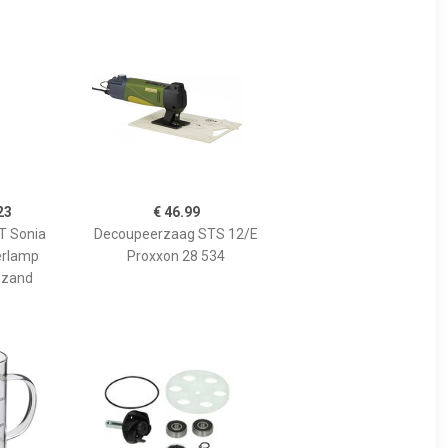
23
€ 46.99
 Sonia
Decoupeerzaag STS 12/E
erlamp
Proxxon 28 534
 zand