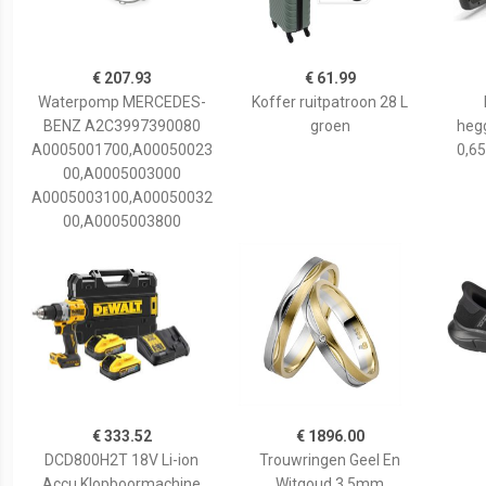
€ 207.93
€ 61.99
Waterpomp MERCEDES-
Koffer ruitpatroon 28 L
BENZ A2C3997390080
groen
hegg
A0005001700,A00050023
0,65
00,A0005003000
A0005003100,A00050032
00,A0005003800
€ 333.52
€ 1896.00
DCD800H2T 18V Li-ion
Trouwringen Geel En
Accu Klopboormachine
Witgoud 3,5mm