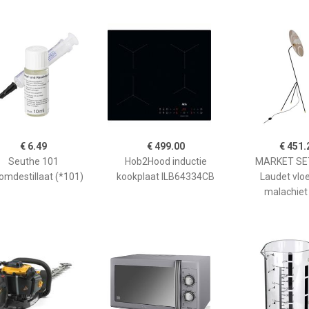
€ 6.49
€ 499.00
€ 451.
Seuthe 101
Hob2Hood inductie
MARKET SET
omdestillaat (*101)
kookplaat ILB64334CB
Laudet vlo
malachiet