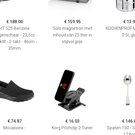
€ 188.00
€ 159.95
€ 13.
HT 525 Benzine
Solo magnetron met
KÜCHENPROF 
enschaar - 22,5cc -
inhoud van 25 liter in
0.5L gl
kW - 2-takt - 46cm -
stijlvol grijs
35mm
€ 74.87
€ 16.03
€ 146.
Mocassins -
Korg Pitchclip 2 Tuner
Spaten 150 - 
17,8c