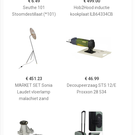
€ 6.49
€ 499.00
Seuthe 101
Hob2Hood inductie
Stoomdestillaat (*101)
kookplaat ILB64334CB
€ 451.23
€ 46.99
MARKET SET Sonia
Decoupeerzaag STS 12/E
Laudet vloerlamp
Proxxon 28 534
malachiet zand