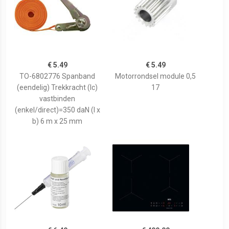
€ 5.49
€ 5.49
TO-6802776 Spanband
Motorrondsel module 0,5
(eendelig) Trekkracht (lc)
17
vastbinden
(enkel/direct)=350 daN (l x
b) 6 m x 25 mm