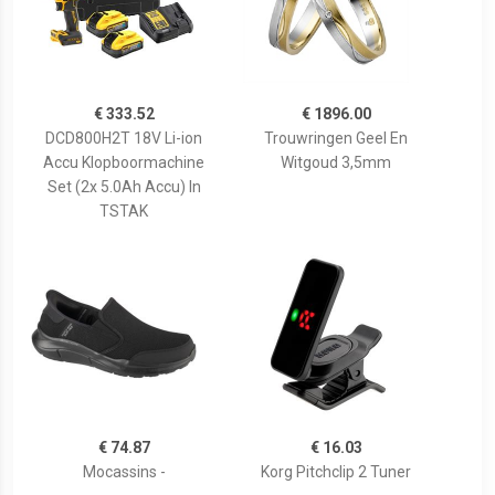
€ 333.52
€ 1896.00
DCD800H2T 18V Li-ion
Trouwringen Geel En
Accu Klopboormachine
Witgoud 3,5mm
Set (2x 5.0Ah Accu) In
TSTAK
€ 74.87
€ 16.03
Mocassins -
Korg Pitchclip 2 Tuner