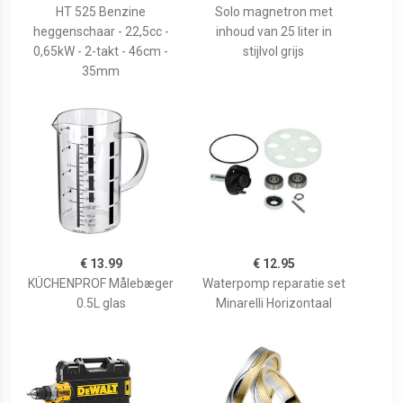
HT 525 Benzine
Solo magnetron met
heggenschaar - 22,5cc -
inhoud van 25 liter in
0,65kW - 2-takt - 46cm -
stijlvol grijs
35mm
€ 13.99
€ 12.95
KÜCHENPROF Målebæger
Waterpomp reparatie set
0.5L glas
Minarelli Horizontaal