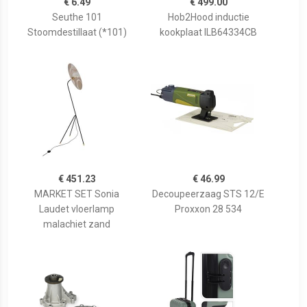
€ 6.49
€ 499.00
Seuthe 101
Hob2Hood inductie
Stoomdestillaat (*101)
kookplaat ILB64334CB
€ 451.23
€ 46.99
MARKET SET Sonia
Decoupeerzaag STS 12/E
Laudet vloerlamp
Proxxon 28 534
malachiet zand