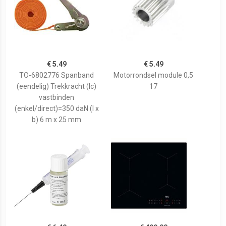
€ 5.49
€ 5.49
TO-6802776 Spanband
Motorrondsel module 0,5
(eendelig) Trekkracht (lc)
17
vastbinden
(enkel/direct)=350 daN (l x
b) 6 m x 25 mm