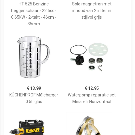
HT 525 Benzine
Solo magnetron met
heggenschaar - 22,5cc -
inhoud van 25 liter in
0,65kW - 2-takt - 46cm -
stijlvol grijs
35mm
€ 13.99
€ 12.95
KÜCHENPROF Målebæger
Waterpomp reparatie set
0.5L glas
Minarelli Horizontaal