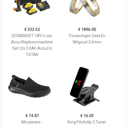
€ 333.52
€ 1896.00
DCD800H2T 18V Li-ion
Trouwringen Geel En
Accu Klopboormachine
Witgoud 3,5mm
Set (2x 5.0Ah Accu) In
TSTAK
€ 74.87
€ 16.03
Mocassins -
Korg Pitchclip 2 Tuner