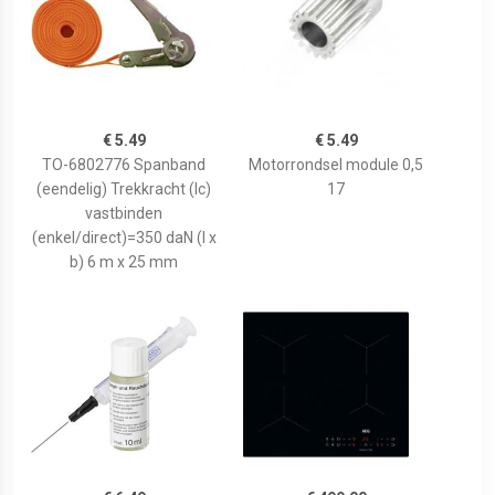
€ 5.49
€ 5.49
TO-6802776 Spanband
Motorrondsel module 0,5
(eendelig) Trekkracht (lc)
17
vastbinden
(enkel/direct)=350 daN (l x
b) 6 m x 25 mm