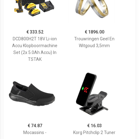
€ 333.52
€ 1896.00
DCD800H2T 18V Li-ion
Trouwringen Geel En
Accu Klopboormachine
Witgoud 3,5mm
Set (2x 5.0Ah Accu) In
TSTAK
€ 74.87
€ 16.03
Mocassins -
Korg Pitchclip 2 Tuner