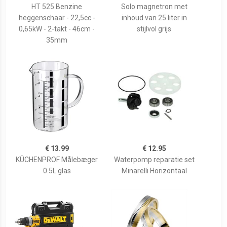
HT 525 Benzine
Solo magnetron met
heggenschaar - 22,5cc -
inhoud van 25 liter in
0,65kW - 2-takt - 46cm -
stijlvol grijs
35mm
€ 13.99
€ 12.95
KÜCHENPROF Målebæger
Waterpomp reparatie set
0.5L glas
Minarelli Horizontaal