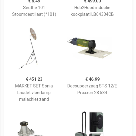
€ 6.49
€ 499.00
Seuthe 101
Hob2Hood inductie
Stoomdestillaat (*101)
kookplaat ILB64334CB
€ 451.23
€ 46.99
MARKET SET Sonia
Decoupeerzaag STS 12/E
Laudet vloerlamp
Proxxon 28 534
malachiet zand