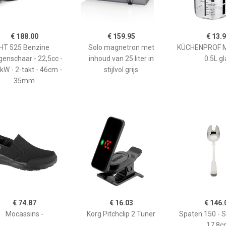
€ 188.00
€ 159.95
€ 13.
HT 525 Benzine
Solo magnetron met
KÜCHENPROF 
enschaar - 22,5cc -
inhoud van 25 liter in
0.5L gl
kW - 2-takt - 46cm -
stijlvol grijs
35mm
€ 74.87
€ 16.03
€ 146.
Mocassins -
Korg Pitchclip 2 Tuner
Spaten 150 - 
17,8c