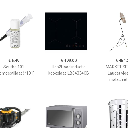
€ 6.49
€ 499.00
€ 451.
Seuthe 101
Hob2Hood inductie
MARKET SET
omdestillaat (*101)
kookplaat ILB64334CB
Laudet vlo
malachiet