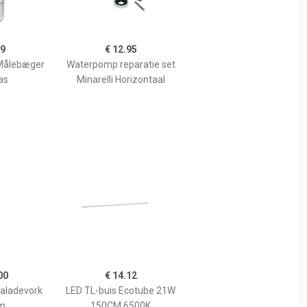
99
€ 12.95
Målebæger
Waterpomp reparatie set
as
Minarelli Horizontaal
00
€ 14.12
Saladevork
LED TL-buis Ecotube 21W
m
150CM 6500K