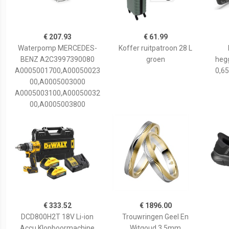
€ 207.93
€ 61.99
Waterpomp MERCEDES-
Koffer ruitpatroon 28 L
BENZ A2C3997390080
groen
hegg
A0005001700,A00050023
0,65
00,A0005003000
A0005003100,A00050032
00,A0005003800
€ 333.52
€ 1896.00
DCD800H2T 18V Li-ion
Trouwringen Geel En
Accu Klopboormachine
Witgoud 3,5mm