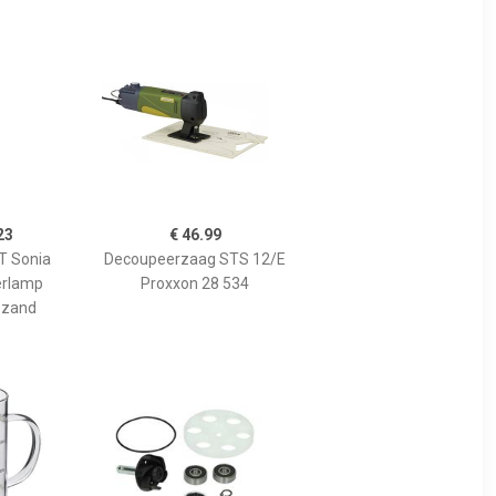
23
€ 46.99
 Sonia
Decoupeerzaag STS 12/E
erlamp
Proxxon 28 534
 zand