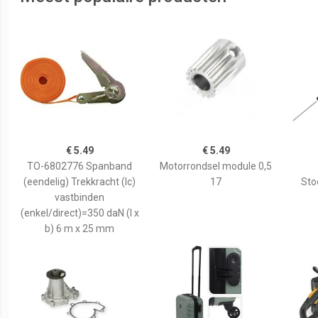
€ 5.49
€ 5.49
TO-6802776 Spanband
Motorrondsel module 0,5
(eendelig) Trekkracht (lc)
17
Sto
vastbinden
(enkel/direct)=350 daN (l x
b) 6 m x 25 mm