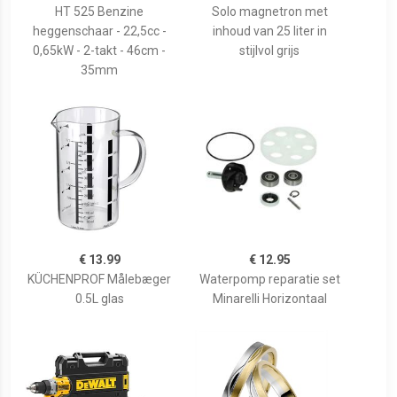
HT 525 Benzine
Solo magnetron met
heggenschaar - 22,5cc -
inhoud van 25 liter in
0,65kW - 2-takt - 46cm -
stijlvol grijs
35mm
€ 13.99
€ 12.95
KÜCHENPROF Målebæger
Waterpomp reparatie set
0.5L glas
Minarelli Horizontaal