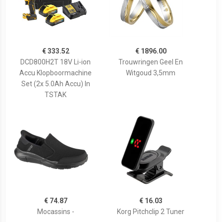
€ 333.52
€ 1896.00
DCD800H2T 18V Li-ion
Trouwringen Geel En
Accu Klopboormachine
Witgoud 3,5mm
Set (2x 5.0Ah Accu) In
TSTAK
€ 74.87
€ 16.03
Mocassins -
Korg Pitchclip 2 Tuner