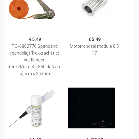
€ 5.49
€ 5.49
TO-6802776 Spanband
Motorrondsel module 0,5
(eendelig) Trekkracht (lc)
17
vastbinden
(enkel/direct)=350 daN (l x
b) 6 m x 25 mm