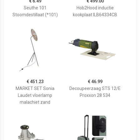
€ 6.49
€ 499.00
Seuthe 101
Hob2Hood inductie
Stoomdestillaat (*101)
kookplaat ILB64334CB
€ 451.23
€ 46.99
MARKET SET Sonia
Decoupeerzaag STS 12/E
Laudet vloerlamp
Proxxon 28 534
malachiet zand