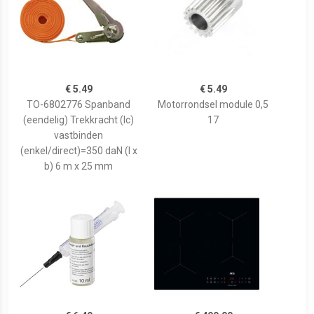
€ 5.49
€ 5.49
TO-6802776 Spanband
Motorrondsel module 0,5
(eendelig) Trekkracht (lc)
17
vastbinden
(enkel/direct)=350 daN (l x
b) 6 m x 25 mm