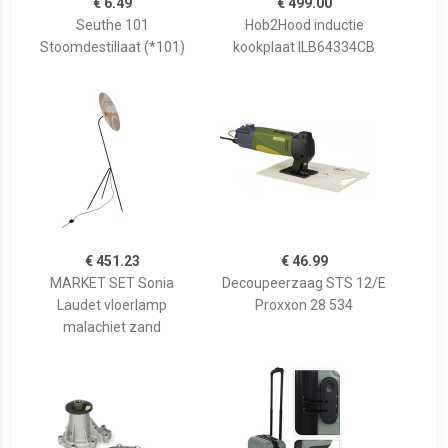
€ 6.49
€ 499.00
Seuthe 101
Hob2Hood inductie
Stoomdestillaat (*101)
kookplaat ILB64334CB
€ 451.23
€ 46.99
MARKET SET Sonia
Decoupeerzaag STS 12/E
Laudet vloerlamp
Proxxon 28 534
malachiet zand