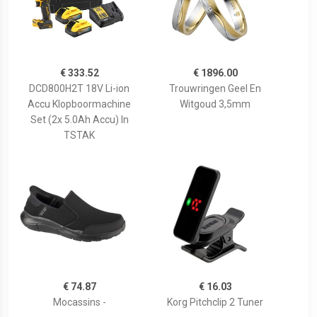
€ 333.52
€ 1896.00
DCD800H2T 18V Li-ion
Trouwringen Geel En
Accu Klopboormachine
Witgoud 3,5mm
Set (2x 5.0Ah Accu) In
TSTAK
€ 74.87
€ 16.03
Mocassins -
Korg Pitchclip 2 Tuner