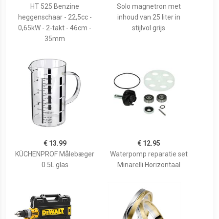
HT 525 Benzine
Solo magnetron met
heggenschaar - 22,5cc -
inhoud van 25 liter in
0,65kW - 2-takt - 46cm -
stijlvol grijs
35mm
€ 13.99
€ 12.95
KÜCHENPROF Målebæger
Waterpomp reparatie set
0.5L glas
Minarelli Horizontaal