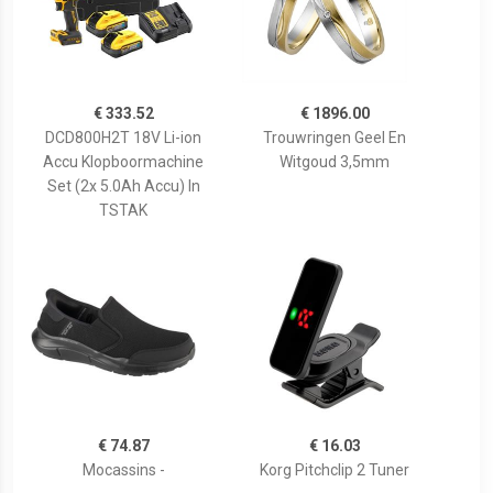
€ 333.52
€ 1896.00
DCD800H2T 18V Li-ion
Trouwringen Geel En
Accu Klopboormachine
Witgoud 3,5mm
Set (2x 5.0Ah Accu) In
TSTAK
€ 74.87
€ 16.03
Mocassins -
Korg Pitchclip 2 Tuner