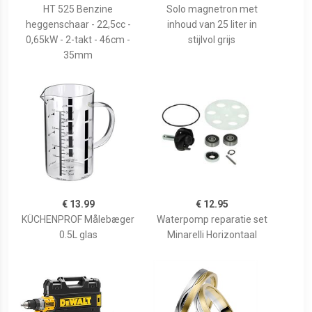
HT 525 Benzine
Solo magnetron met
heggenschaar - 22,5cc -
inhoud van 25 liter in
0,65kW - 2-takt - 46cm -
stijlvol grijs
35mm
€ 13.99
€ 12.95
KÜCHENPROF Målebæger
Waterpomp reparatie set
0.5L glas
Minarelli Horizontaal