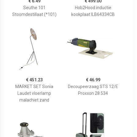
€ 6.49
€ 499.00
Seuthe 101
Hob2Hood inductie
Stoomdestillaat (*101)
kookplaat ILB64334CB
€ 451.23
€ 46.99
MARKET SET Sonia
Decoupeerzaag STS 12/E
Laudet vloerlamp
Proxxon 28 534
malachiet zand