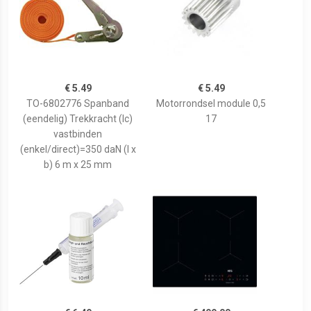
€ 5.49
€ 5.49
TO-6802776 Spanband
Motorrondsel module 0,5
(eendelig) Trekkracht (lc)
17
vastbinden
(enkel/direct)=350 daN (l x
b) 6 m x 25 mm