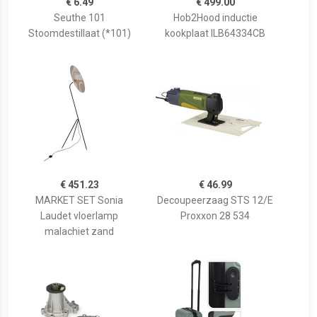
€ 6.49
€ 499.00
Seuthe 101
Hob2Hood inductie
Stoomdestillaat (*101)
kookplaat ILB64334CB
€ 451.23
€ 46.99
MARKET SET Sonia
Decoupeerzaag STS 12/E
Laudet vloerlamp
Proxxon 28 534
malachiet zand