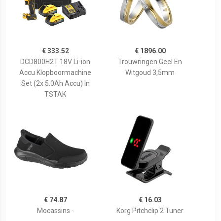
€ 333.52
€ 1896.00
DCD800H2T 18V Li-ion
Trouwringen Geel En
Accu Klopboormachine
Witgoud 3,5mm
Set (2x 5.0Ah Accu) In
TSTAK
€ 74.87
€ 16.03
Mocassins -
Korg Pitchclip 2 Tuner