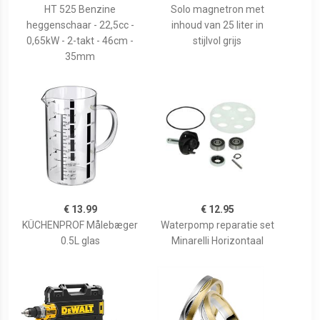
HT 525 Benzine
Solo magnetron met
heggenschaar - 22,5cc -
inhoud van 25 liter in
0,65kW - 2-takt - 46cm -
stijlvol grijs
35mm
€ 13.99
€ 12.95
KÜCHENPROF Målebæger
Waterpomp reparatie set
0.5L glas
Minarelli Horizontaal