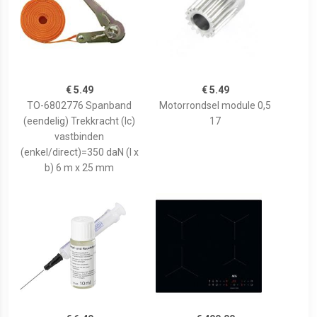
€ 5.49
€ 5.49
TO-6802776 Spanband
Motorrondsel module 0,5
(eendelig) Trekkracht (lc)
17
vastbinden
(enkel/direct)=350 daN (l x
b) 6 m x 25 mm