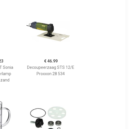
23
€ 46.99
 Sonia
Decoupeerzaag STS 12/E
erlamp
Proxxon 28 534
 zand