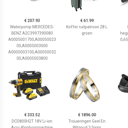
€ 207.93
€ 61.99
Waterpomp MERCEDES-
Koffer ruitpatroon 28 L
BENZ A2C3997390080
groen
hegg
A0005001700,A00050023
0,65
00,A0005003000
A0005003100,A00050032
00,A0005003800
€ 333.52
€ 1896.00
DCD800H2T 18V Li-ion
Trouwringen Geel En
Accu Klopboormachine
Witgoud 3,5mm