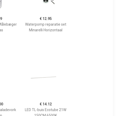
99
€ 12.95
Målebæger
Waterpomp reparatie set
as
Minarelli Horizontaal
00
€ 14.12
Saladevork
LED TL-buis Ecotube 21W
m
150CM 6500K