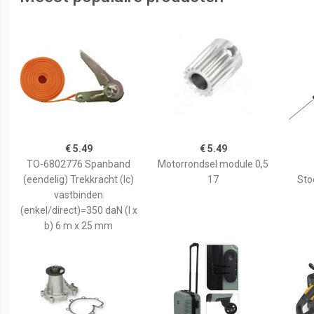
€ 5.49
€ 5.49
TO-6802776 Spanband
Motorrondsel module 0,5
(eendelig) Trekkracht (lc)
17
Sto
vastbinden
(enkel/direct)=350 daN (l x
b) 6 m x 25 mm