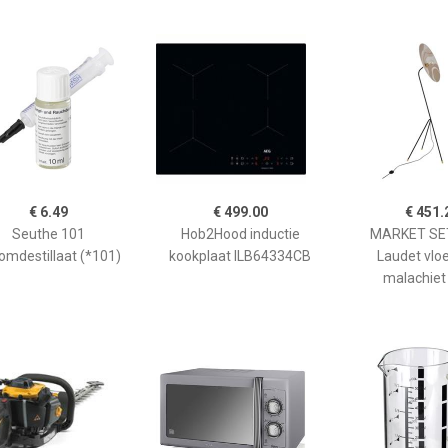
€ 6.49
€ 499.00
€ 451.
Seuthe 101
Hob2Hood inductie
MARKET SET
omdestillaat (*101)
kookplaat ILB64334CB
Laudet vlo
malachiet