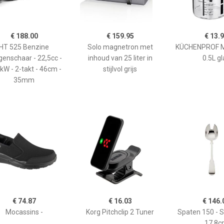
€ 188.00
€ 159.95
€ 13.
HT 525 Benzine
Solo magnetron met
KÜCHENPROF 
enschaar - 22,5cc -
inhoud van 25 liter in
0.5L gl
kW - 2-takt - 46cm -
stijlvol grijs
35mm
€ 74.87
€ 16.03
€ 146.
Mocassins -
Korg Pitchclip 2 Tuner
Spaten 150 - 
17,8c