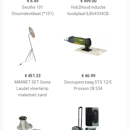
€ 6.49
€ 499.00
Seuthe 101
Hob2Hood inductie
Stoomdestillaat (*101)
kookplaat ILB64334CB
€ 451.23
€ 46.99
MARKET SET Sonia
Decoupeerzaag STS 12/E
Laudet vloerlamp
Proxxon 28 534
malachiet zand