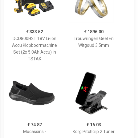
€ 333.52
€ 1896.00
DCD800H2T 18V Li-ion
Trouwringen Geel En
Accu Klopboormachine
Witgoud 3,5mm
Set (2x 5.0Ah Accu) In
TSTAK
€ 74.87
€ 16.03
Mocassins -
Korg Pitchclip 2 Tuner