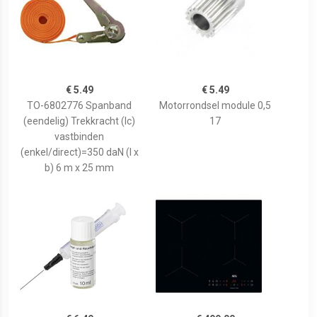
€ 5.49
€ 5.49
TO-6802776 Spanband
Motorrondsel module 0,5
(eendelig) Trekkracht (lc)
17
vastbinden
(enkel/direct)=350 daN (l x
b) 6 m x 25 mm