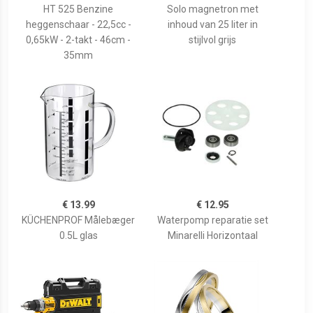
HT 525 Benzine
Solo magnetron met
heggenschaar - 22,5cc -
inhoud van 25 liter in
0,65kW - 2-takt - 46cm -
stijlvol grijs
35mm
€ 13.99
€ 12.95
KÜCHENPROF Målebæger
Waterpomp reparatie set
0.5L glas
Minarelli Horizontaal