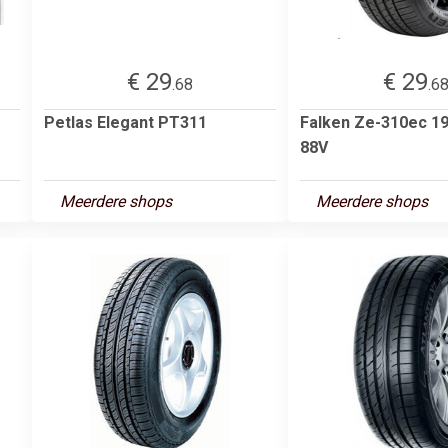
€ 29
€ 29
.68
.6
Petlas Elegant PT311
Falken Ze-310ec 1
88V
Meerdere shops
Meerdere shops