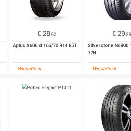
€ 28
€ 29
.62
.2
Aplus A606 xl 165/70 R14 85T
Silverstone Ns800 
77H
Winparts.nl
Winparts.nl