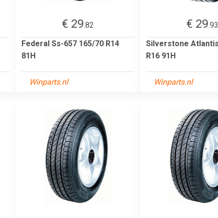
€ 29
€ 29
.82
.9
Federal Ss-657 165/70 R14
Silverstone Atlanti
81H
R16 91H
Winparts.nl
Winparts.nl