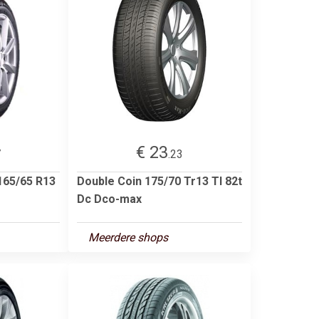
€ 23
7
.23
165/65 R13
Double Coin 175/70 Tr13 Tl 82t
Dc Dco-max
Meerdere shops