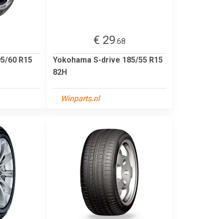
€ 29
8
.68
95/60 R15
Yokohama S-drive 185/55 R15
82H
Winparts.nl