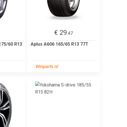
€ 29
9
.47
175/60 R13
Aplus A606 165/65 R13 77T
Winparts.nl