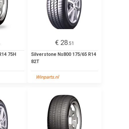
€ 28
4
.51
R14 75H
Silverstone Ns800 175/65 R14
82T
Winparts.nl