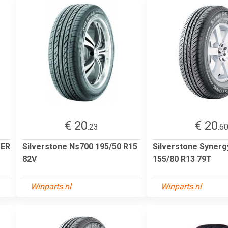
€ 20
€ 20
.23
.6
TER
Silverstone Ns700 195/50 R15
Silverstone Syner
82V
155/80 R13 79T
Winparts.nl
Winparts.nl