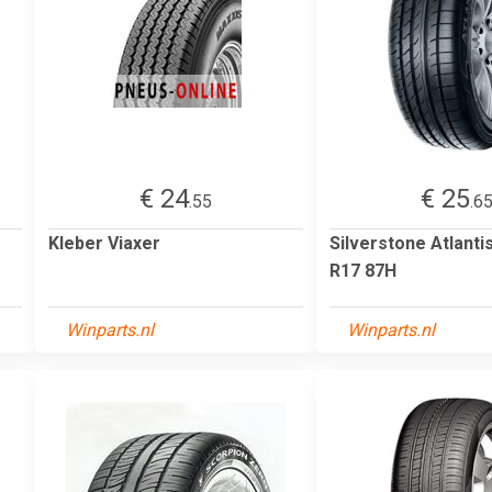
€ 24
€ 25
.55
.6
Kleber Viaxer
Silverstone Atlanti
R17 87H
Winparts.nl
Winparts.nl