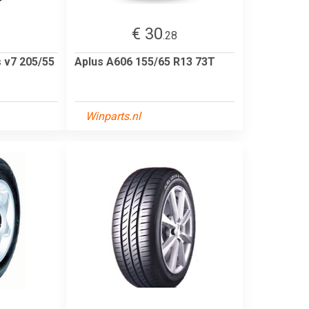
€ 30
3
.28
s v7 205/55
Aplus A606 155/65 R13 73T
Winparts.nl