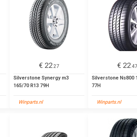
€ 22
€ 22
.27
.4
Silverstone Synergy m3
Silverstone Ns800 
165/70 R13 79H
77H
Winparts.nl
Winparts.nl