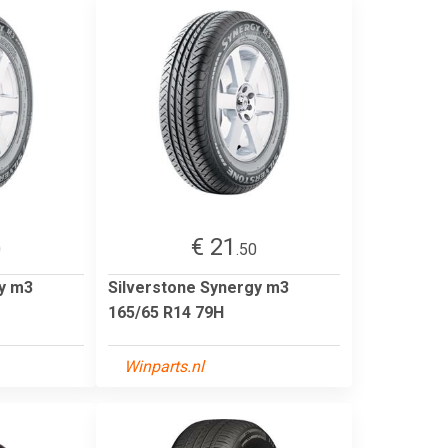
€ 21
0
.50
gy m3
Silverstone Synergy m3
165/65 R14 79H
Winparts.nl