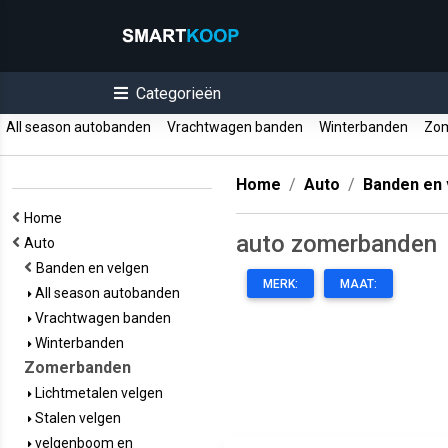
Categorieën
All season autobanden
Vrachtwagen banden
Winterbanden
Zom
Home
Auto
Banden en 
Home
auto zomerbanden
Auto
Banden en velgen
MERK:
MAAT:
All season autobanden
Vrachtwagen banden
Winterbanden
Zomerbanden
Lichtmetalen velgen
Stalen velgen
velgenboom en