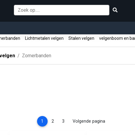
erbanden
Lichtmetalen velgen
Stalen velgen
velgenboom en ba
velgen
Zomerbanden
(current)
1
2
3
Volgende pagina