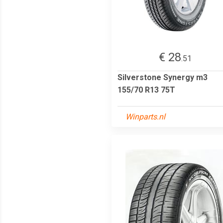
€ 28
.51
Silverstone Synergy m3
155/70 R13 75T
Winparts.nl