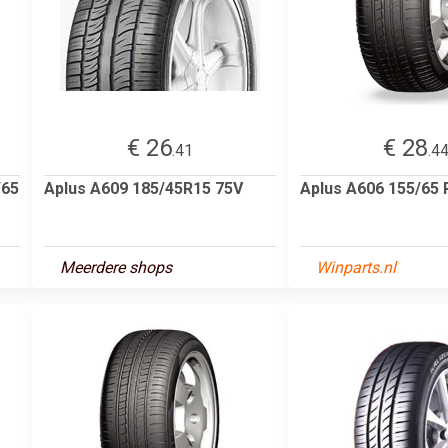
€ 26
€ 28
.41
.4
/65
Aplus A609 185/45R15 75V
Aplus A606 155/65 
Meerdere shops
Winparts.nl