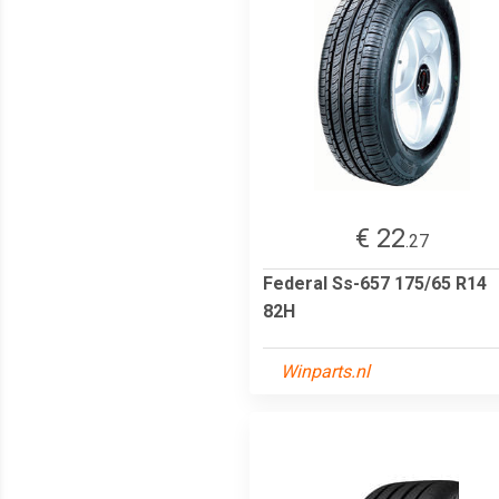
€ 22
.27
Federal Ss-657 175/65 R14
82H
Winparts.nl