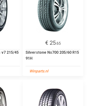
€ 25
5
.65
s v7 215/45
Silverstone Ns700 205/60 R15
91H
Winparts.nl