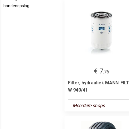
bandenopslag
€ 7
.76
Filter, hydrauliek MANN-FIL
W 940/41
Meerdere shops