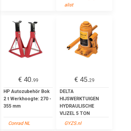
alist
€ 40.
€ 45.
99
29
HP Autozubehör Bok
DELTA
2 t Werkhoogte: 270 -
HIJSWERKTUIGEN
355 mm
HYDRAULISCHE
VIJZEL 5 TON
Conrad NL
GYZS.nl