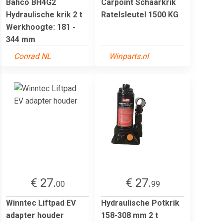
Bahco BH4G2
Carpoint Schaarkrik
Hydraulische krik 2 t
Ratelsleutel 1500 KG
Werkhoogte: 181 -
344 mm
Conrad NL
Winparts.nl
€ 27.
€ 27.
00
99
Winntec Liftpad EV
Hydraulische Potkrik
adapter houder
158-308 mm 2 t