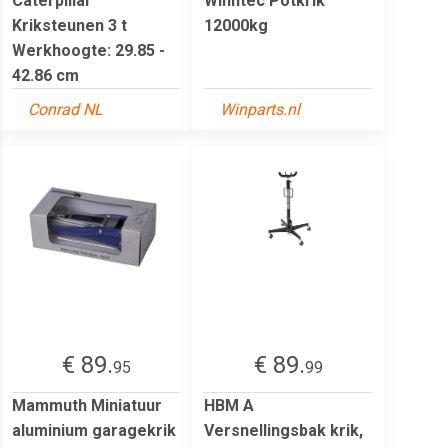
Caterpillar
Winntec Potkrik
Kriksteunen 3 t
12000kg
Werkhoogte: 29.85 -
42.86 cm
Conrad NL
Winparts.nl
€ 89.
€ 89.
95
99
Mammuth Miniatuur
HBM A
aluminium garagekrik
Versnellingsbak krik,