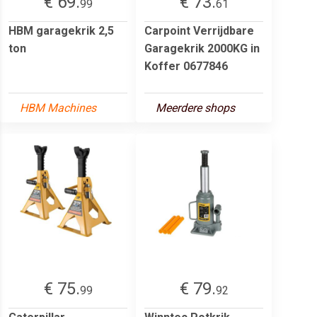
€ 69.
€ 73.
99
61
HBM garagekrik 2,5
Carpoint Verrijdbare
ton
Garagekrik 2000KG in
Koffer 0677846
HBM Machines
Meerdere shops
€ 75.
€ 79.
99
92