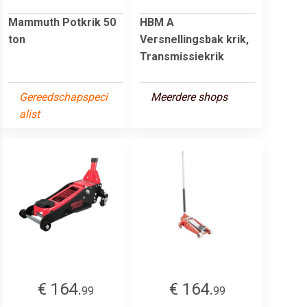
Mammuth Potkrik 50
HBM A
ton
Versnellingsbak krik,
Transmissiekrik
Gereedschapspeci
Meerdere shops
alist
€ 164.
€ 164.
99
99