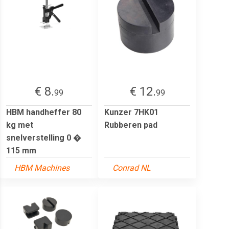
€ 8.
€ 12.
99
99
HBM handheffer 80
Kunzer 7HK01
kg met
Rubberen pad
snelverstelling 0 �
115 mm
HBM Machines
Conrad NL