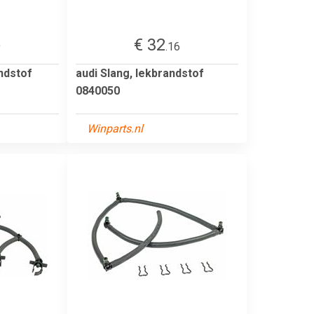
€ 32
9
.16
ndstof
audi Slang, lekbrandstof
0840050
Winparts.nl