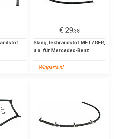
€ 29
0
.38
randstof
Slang, lekbrandstof METZGER,
u.a. für Mercedes-Benz
Winparts.nl