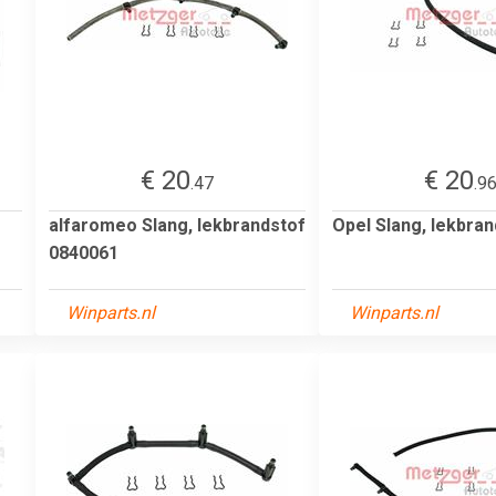
€ 20
€ 20
.47
.9
alfaromeo Slang, lekbrandstof
Opel Slang, lekbra
0840061
Winparts.nl
Winparts.nl