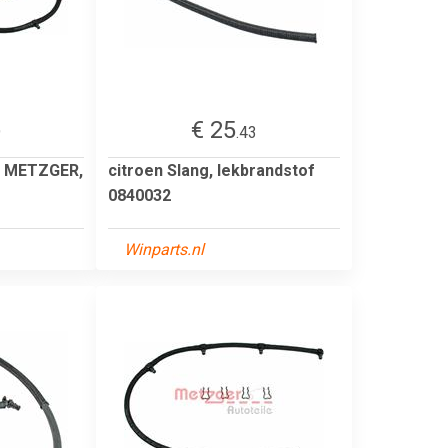
€ 25
9
.43
of METZGER,
citroen Slang, lekbrandstof
0840032
Winparts.nl