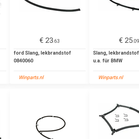
€ 23
€ 25
.63
.0
ford Slang, lekbrandstof
Slang, lekbrandst
0840060
u.a. für BMW
Winparts.nl
Winparts.nl