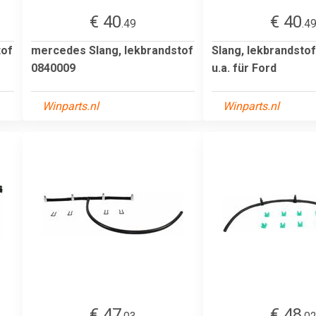
€ 40
€ 40
.49
.4
tof
mercedes Slang, lekbrandstof
Slang, lekbrandst
0840009
u.a. für Ford
Winparts.nl
Winparts.nl
€ 47
€ 48