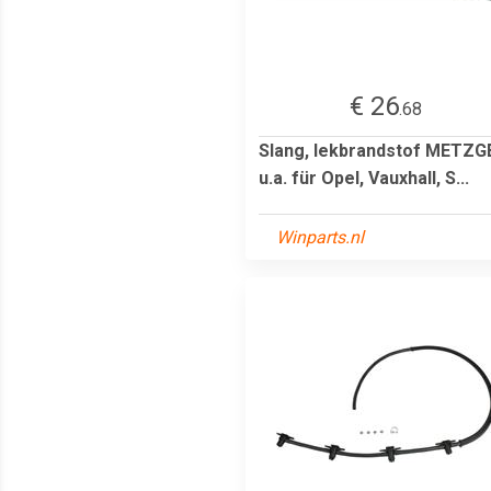
€ 26
.68
Slang, lekbrandstof METZG
u.a. für Opel, Vauxhall, S...
Winparts.nl