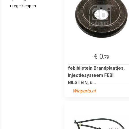
regelkleppen
€ 0
.79
febibilstein Brandplaatjes,
injectiesysteem FEBI
BILSTEIN, u...
Winparts.nl