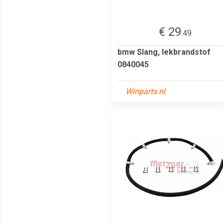
€ 29
.49
bmw Slang, lekbrandstof
0840045
Winparts.nl