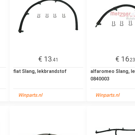
€ 13
€ 16
.41
.2
fiat Slang, lekbrandstof
alfaromeo Slang, l
0840003
Winparts.nl
Winparts.nl