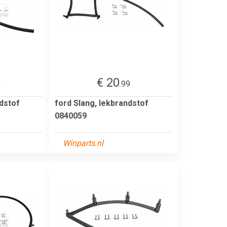
€ 20
6
.99
ndstof
ford Slang, lekbrandstof
0840059
Winparts.nl