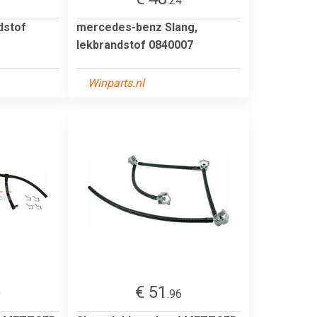
2
.24
dstof
mercedes-benz Slang,
lekbrandstof 0840007
Winparts.nl
€ 51
9
.96