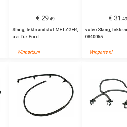
€ 29
€ 31
.49
.4
Slang, lekbrandstof METZGER,
volvo Slang, lekbra
u.a. für Ford
0840055
Winparts.nl
Winparts.nl