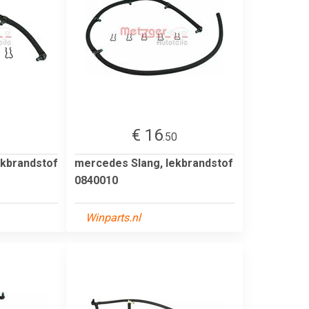
€ 16
3
.50
ekbrandstof
mercedes Slang, lekbrandstof
0840010
Winparts.nl