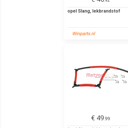
.92
opel Slang, lekbrandstof
Winparts.nl
€ 49
.99