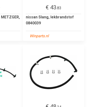
€ 43
9
.83
of METZGER,
nissan Slang, lekbrandstof
0840039
Winparts.nl
€ 48