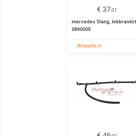
€ 37
.01
mercedes Slang, lekbrands
0840005
Winparts.nl
€ 46