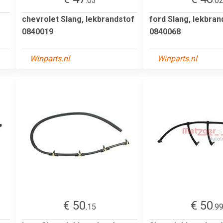
.03
.0
chevrolet Slang, lekbrandstof
ford Slang, lekbran
0840019
0840068
Winparts.nl
Winparts.nl
€ 50
€ 50
.15
.9