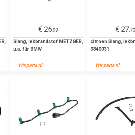
€ 26
€ 27
.99
.7
ER,
Slang, lekbrandstof METZGER,
citroen Slang, lekb
u.a. für BMW
0840031
Winparts.nl
Winparts.nl