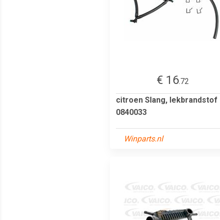
€ 16
.72
citroen Slang, lekbrandstof
0840033
Winparts.nl