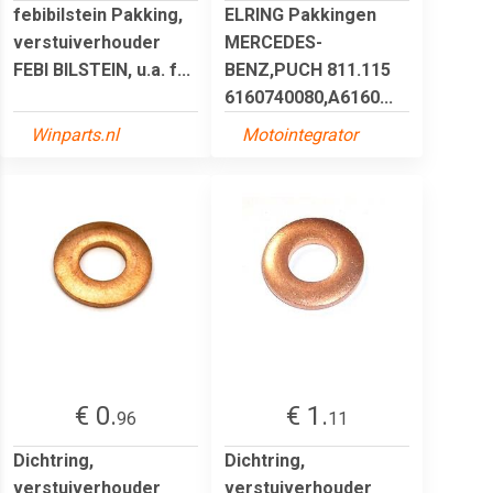
febibilstein Pakking,
ELRING Pakkingen
verstuiverhouder
MERCEDES-
FEBI BILSTEIN, u.a. f...
BENZ,PUCH 811.115
6160740080,A6160...
Winparts.nl
Motointegrator
€ 0.
€ 1.
96
11
Dichtring,
Dichtring,
verstuiverhouder
verstuiverhouder