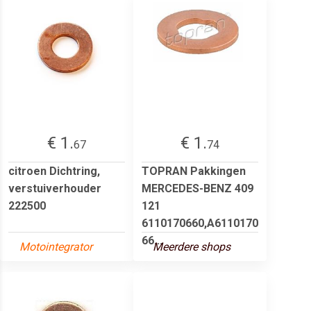
€ 1.
€ 1.
67
74
citroen Dichtring,
TOPRAN Pakkingen
verstuiverhouder
MERCEDES-BENZ 409
222500
121
6110170660,A6110170
66...
Motointegrator
Meerdere shops