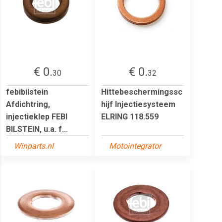
€ 0.
€ 0.
30
32
febibilstein
Hittebeschermingssc
Afdichtring,
hijf Injectiesysteem
injectieklep FEBI
ELRING 118.559
BILSTEIN, u.a. f...
Winparts.nl
Motointegrator