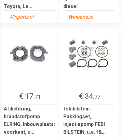
Toyota, Le...
diesel
Winparts.nl
Winparts.nl
€ 17.
€ 34.
71
77
Afdichtring,
febibilstein
brandstofpomp
Pakkingset,
ELRING, Inbouwplaats:
injectiepomp FEBI
voorkant, u...
BILSTEIN, u.a. f&...