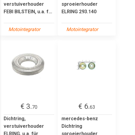
verstuiverhouder
sproeierhouder
FEBI BILSTEIN, u.a. f...
ELRING 293.140
Motointegrator
Motointegrator
€ 3.
€ 6.
70
63
Dichtring,
mercedes-benz
verstuiverhouder
Dichtring
ELRING, u.a. für
sproeierhouder