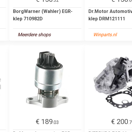
.32
.
BorgWarner (Wahler) EGR-
Dr.Motor Automoti
klep 710982D
klep DRM121111
Meerdere shops
Winparts.nl
€ 189
€ 200
.03
.