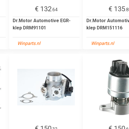
€ 132
€ 135
.64
.
Dr.Motor Automotive EGR-
Dr.Motor Automoti
klep DRM91101
klep DRM151116
Winparts.nl
Winparts.nl
€ 150
€ 150