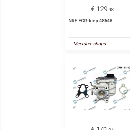
€ 129
.98
NRF EGR-klep 48648
Meerdere shops
€ 141