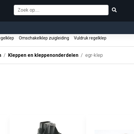
egelklep
Omschakelklep zuigleiding
Vuldruk regelklep
n
Kleppen en kleppenonderdelen
egr-klep