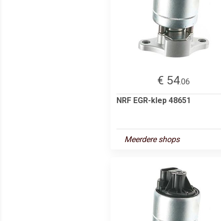
€ 54
.06
NRF EGR-klep 48651
Meerdere shops