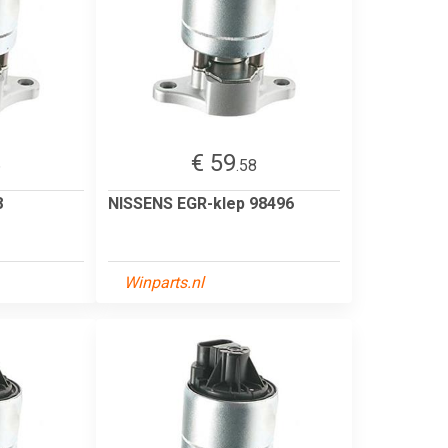
€ 59
6
.58
8
NISSENS EGR-klep 98496
Winparts.nl