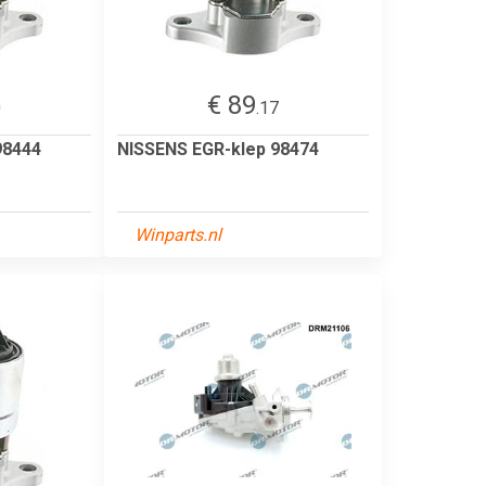
€ 89
0
.17
98444
NISSENS EGR-klep 98474
Winparts.nl