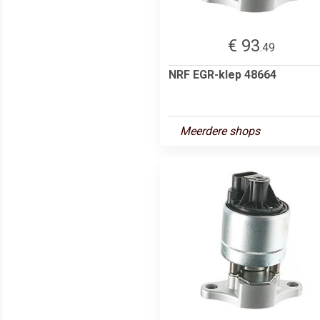
€ 93
.49
NRF EGR-klep 48664
Meerdere shops