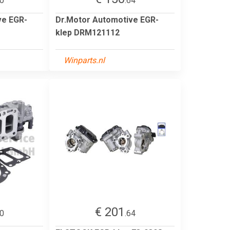
60
.64
ve EGR-
Dr.Motor Automotive EGR-
klep DRM121112
Winparts.nl
€ 201
70
.64