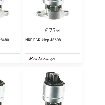
€ 75
8
.99
98480
NRF EGR-klep 48608
Meerdere shops