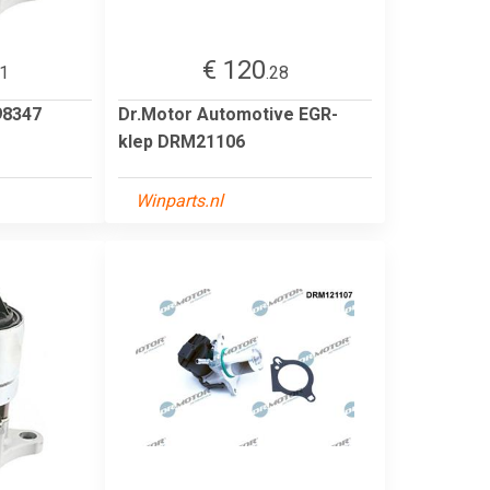
€ 120
31
.28
98347
Dr.Motor Automotive EGR-
klep DRM21106
Winparts.nl