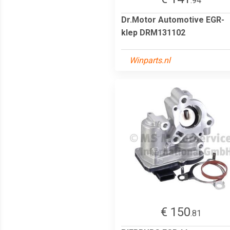
.94
Dr.Motor Automotive EGR-
klep DRM131102
Winparts.nl
€ 150
.81