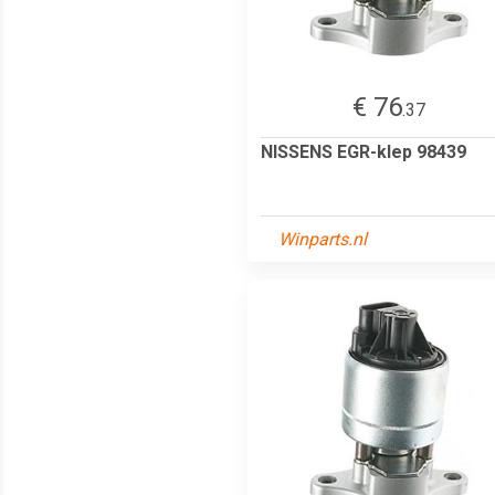
€ 76
.37
NISSENS EGR-klep 98439
Winparts.nl