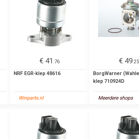
€ 41
€ 49
.76
.2
NRF EGR-klep 48616
BorgWarner (Wahle
klep 710924D
Winparts.nl
Meerdere shops