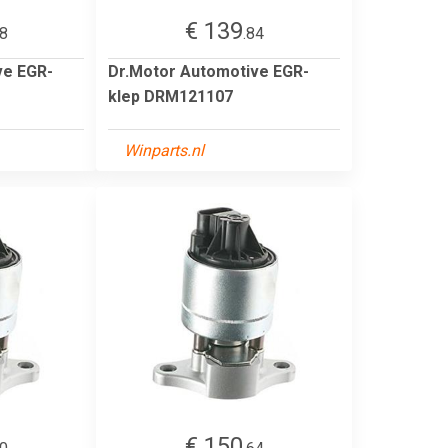
€ 139
88
.84
ve EGR-
Dr.Motor Automotive EGR-
klep DRM121107
Winparts.nl
€ 150