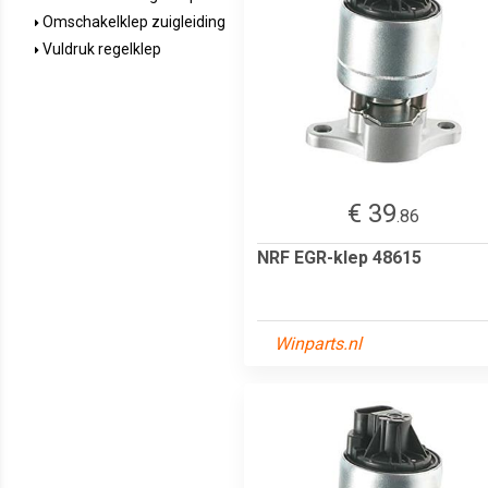
Omschakelklep zuigleiding
Vuldruk regelklep
€ 39
.86
NRF EGR-klep 48615
Winparts.nl