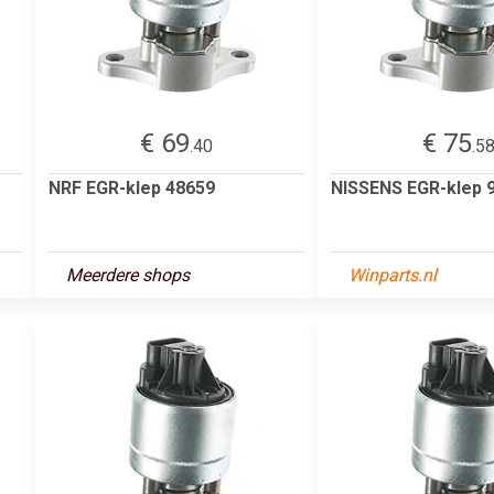
€ 69
€ 75
.40
.5
NRF EGR-klep 48659
NISSENS EGR-klep 
Meerdere shops
Winparts.nl