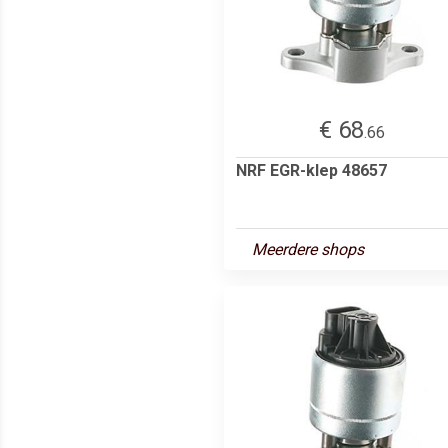
€ 68
.66
NRF EGR-klep 48657
Meerdere shops