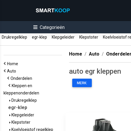
Categorieën
Drukregelklep
egr-klep
Klepgeleider
Klepstoter
Koelvloeistof r
Home
Auto
Onderdele
Home
auto egr kleppen
Auto
Onderdelen
MERK:
Kleppen en
kleppenonderdelen
Drukregelklep
egr-klep
Klepgeleider
Klepstoter
Koelvloeistof regelklep