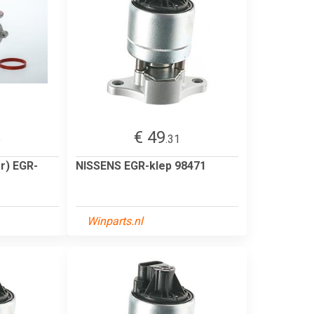
€ 49
5
.31
r) EGR-
NISSENS EGR-klep 98471
Winparts.nl