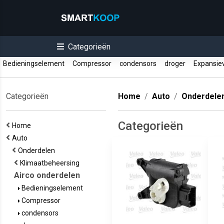
Categorieën
Bedieningselement
Compressor
condensors
droger
Expansiev
Categorieën
Home
Auto
Onderdele
Categorieën
Home
Auto
Onderdelen
Klimaatbeheersing
Airco onderdelen
Bedieningselement
Compressor
condensors