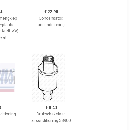
04
€ 22.90
 mengklep
Condensator,
wplaats:
airconditioning
ür Audi, VW,
Seat
3
€ 8.40
ditioning
Drukschakelaar,
airconditioning 38900