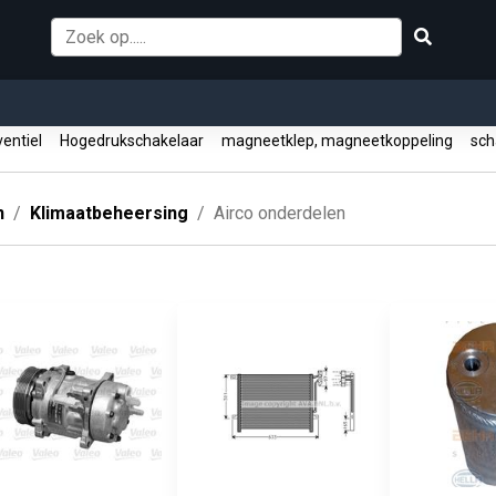
entiel
Hogedrukschakelaar
magneetklep, magneetkoppeling
sch
n
Klimaatbeheersing
Airco onderdelen