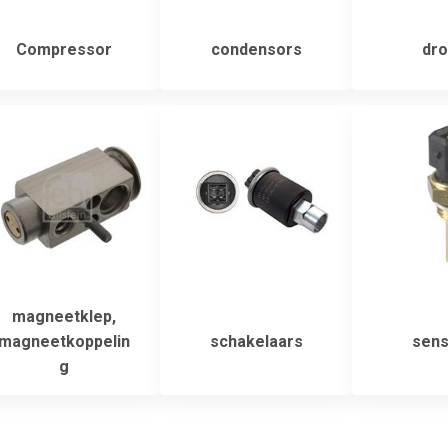
Compressor
condensors
dro
magneetklep,
magneetkoppelin
schakelaars
sens
g