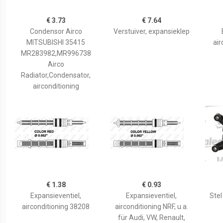
€ 3.73
€ 7.64
Condensor Airco
Verstuiver, expansieklep
MITSUBISHI 35415
air
MR283982,MR996738
Airco
Radiator,Condensator,
airconditioning
€ 1.38
€ 0.93
Expansieventiel,
Expansieventiel,
Ste
airconditioning 38208
airconditioning NRF, u.a.
für Audi, VW, Renault,