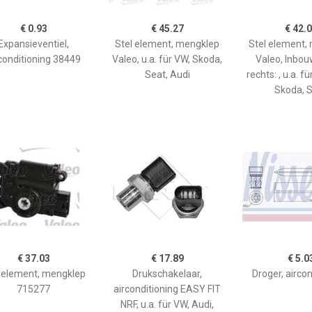
€ 0.93
€ 45.27
€ 42.
Expansieventiel,
Stel element, mengklep
Stel element,
conditioning 38449
Valeo, u.a. für VW, Skoda,
Valeo, Inbou
Seat, Audi
rechts: , u.a. f
Skoda, 
€ 37.03
€ 17.89
€ 5.0
l element, mengklep
Drukschakelaar,
Droger, aircon
715277
airconditioning EASY FIT
NRF, u.a. für VW, Audi,