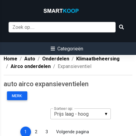
Categorieën
Home
Auto
Onderdelen
Klimaatbeheersing
Airco onderdelen
Expansieventiel
auto airco expansieventielen
MERK:
Sorteer op:
(current)
1
2
3
Volgende pagina