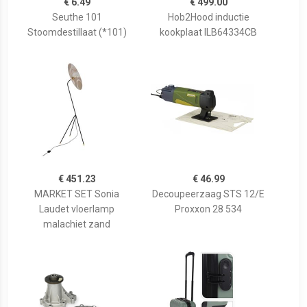
€ 6.49
€ 499.00
Seuthe 101
Hob2Hood inductie
Stoomdestillaat (*101)
kookplaat ILB64334CB
€ 451.23
€ 46.99
MARKET SET Sonia
Decoupeerzaag STS 12/E
Laudet vloerlamp
Proxxon 28 534
malachiet zand