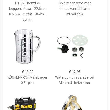
HT 525 Benzine
Solo magnetron met
heggenschaar - 22,5cc -
inhoud van 25 liter in
0,65kW - 2-takt - 46cm -
stijlvol grijs
35mm
€ 13.99
€ 12.95
KÜCHENPROF Målebæger
Waterpomp reparatie set
0.5L glas
Minarelli Horizontaal