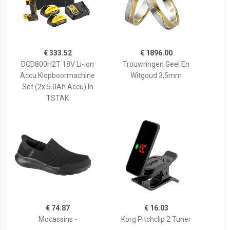
€ 333.52
€ 1896.00
DCD800H2T 18V Li-ion
Trouwringen Geel En
Accu Klopboormachine
Witgoud 3,5mm
Set (2x 5.0Ah Accu) In
TSTAK
€ 74.87
€ 16.03
Mocassins -
Korg Pitchclip 2 Tuner