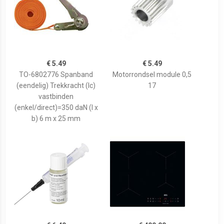
€ 5.49
€ 5.49
TO-6802776 Spanband
Motorrondsel module 0,5
(eendelig) Trekkracht (lc)
17
vastbinden
(enkel/direct)=350 daN (l x
b) 6 m x 25 mm