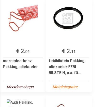
€ 2.
€ 2.
06
11
mercedes-benz
febibilstein Pakking,
Pakking, oliekoeler
oliekoeler FEBI
BILSTEIN, u.a. fü...
Meerdere shops
Motointegrator