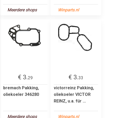
Meerdere shops
Winparts.nl
€ 3.
€ 3.
29
33
bremach Pakking,
victorreinz Pakking,
oliekoeler 346280
oliekoeler VICTOR
REINZ, u.a. für ...
Meerdere shops
Winparts.nl