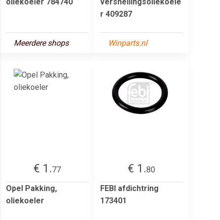
oliekoeler 784740
versnellingsoliekoele
r 409287
Meerdere shops
Winparts.nl
€ 1.
€ 1.
77
80
Opel Pakking,
FEBI afdichtring
oliekoeler
173401