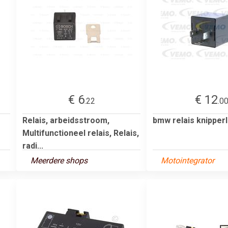
€ 6
€ 12
.22
.0
Relais, arbeidsstroom,
bmw relais knipperl
Multifunctioneel relais, Relais,
radi...
Meerdere shops
Motointegrator