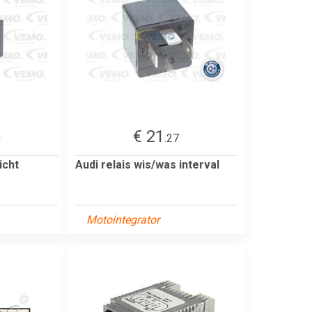
€ 21
0
.27
icht
Audi relais wis/was interval
Motointegrator