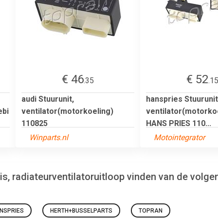
€ 46
€ 52
.35
.1
audi Stuurunit,
hanspries Stuurunit
ebi
ventilator(motorkoeling)
ventilator(motorko
110825
HANS PRIES 110...
Winparts.nl
Motointegrator
is, radiateurventilatoruitloop vinden van de volg
NSPRIES
HERTH+BUSSELPARTS
TOPRAN