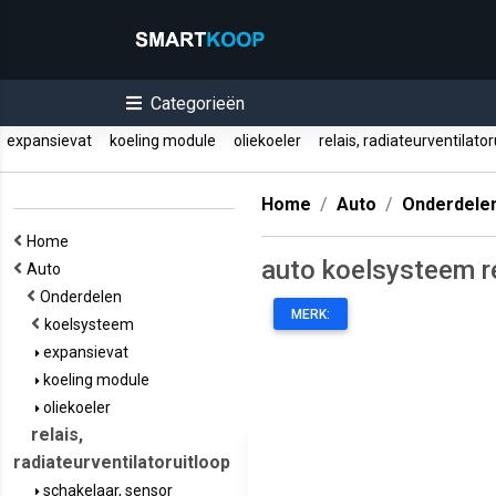
Categorieën
expansievat
koeling module
oliekoeler
relais, radiateurventilato
Home
Auto
Onderdele
Home
auto koelsysteem re
Auto
Onderdelen
MERK:
koelsysteem
expansievat
koeling module
oliekoeler
relais,
radiateurventilatoruitloop
schakelaar, sensor