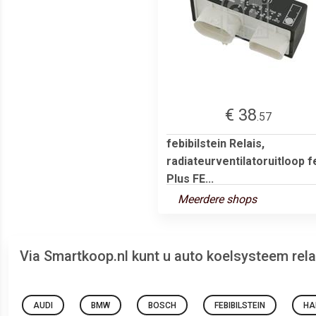
€ 38
.57
febibilstein Relais,
radiateurventilatoruitloop f
Plus FE...
Meerdere shops
Via Smartkoop.nl kunt u auto koelsysteem rela
AUDI
BMW
BOSCH
FEBIBILSTEIN
HA