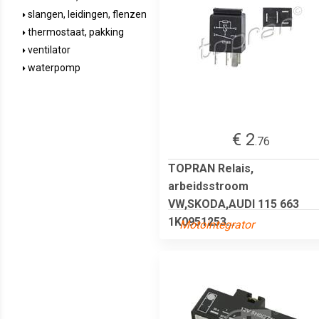
slangen, leidingen, flenzen
thermostaat, pakking
ventilator
waterpomp
€ 2
.76
TOPRAN Relais,
arbeidsstroom
VW,SKODA,AUDI 115 663
1K0951253...
Motointegrator