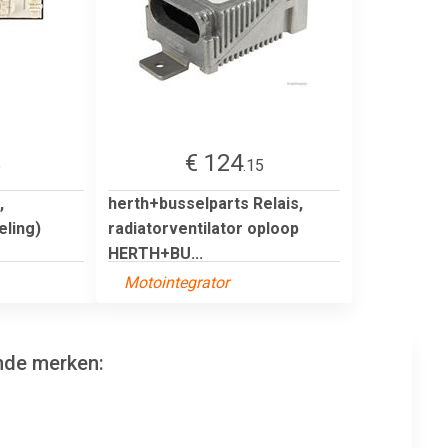
€ 124
5
.15
,
herth+busselparts Relais,
eling)
radiatorventilator oploop
HERTH+BU...
Motointegrator
ende merken: