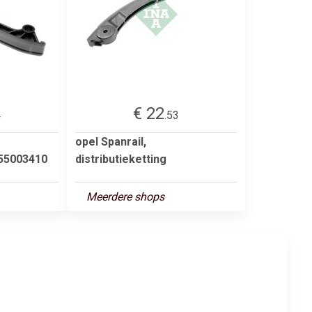
€ 22
4
.53
opel Spanrail,
555003410
distributieketting
Meerdere shops