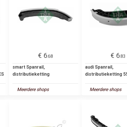
€ 6
€ 6
.68
.83
smart Spanrail,
audi Spanrail,
ES
distributieketting
distributieketting 
Meerdere shops
Meerdere shops