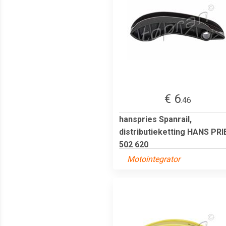
€ 6
.46
hanspries Spanrail,
distributieketting HANS PRI
502 620
Motointegrator