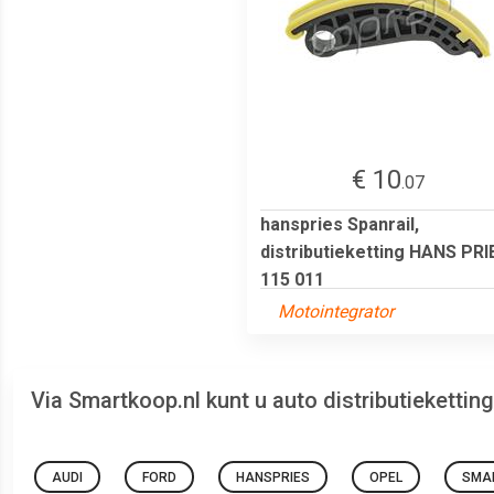
€ 10
.07
hanspries Spanrail,
distributieketting HANS PRI
115 011
Motointegrator
Via Smartkoop.nl kunt u auto distributieketti
AUDI
FORD
HANSPRIES
OPEL
SMA