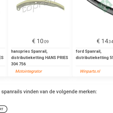
€ 10
€ 14
.09
.3
hanspries Spanrail,
ford Spanrail,
ES
distributieketting HANS PRIES
distributieketting 
304 756
Motointegrator
Winparts.nl
ng spanrails vinden van de volgende merken:
RT