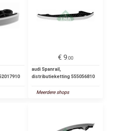
€ 9
.00
audi Spanrail,
552017910
distributieketting 555056810
Meerdere shops