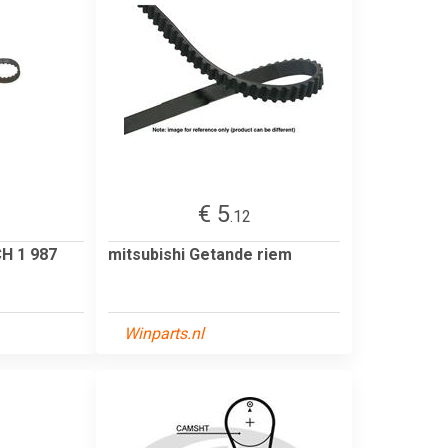
€ 5
.12
H 1 987
mitsubishi Getande riem
Winparts.nl