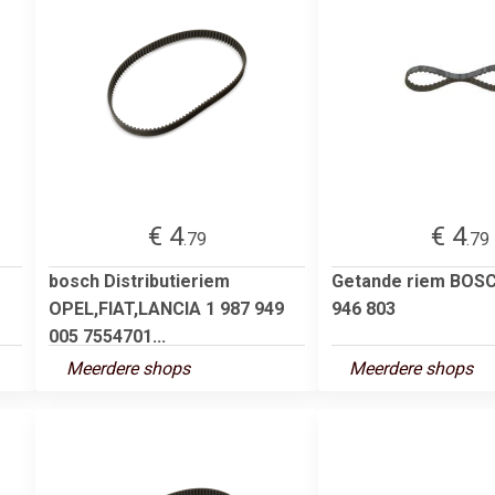
€ 4
€ 4
.79
.79
bosch Distributieriem
Getande riem BOSC
OPEL,FIAT,LANCIA 1 987 949
946 803
005 7554701...
Meerdere shops
Meerdere shops