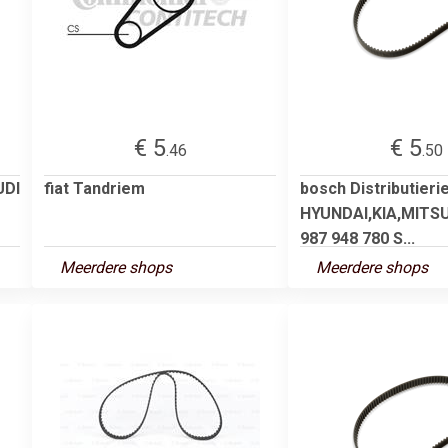
€ 5
€ 5
.46
.50
UDI
fiat Tandriem
bosch Distributier
HYUNDAI,KIA,MITSU
987 948 780 S...
Meerdere shops
Meerdere shops