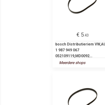
€ 5
.43
bosch Distributieriem VW,A
1 987 949 067
052109119,MD0092...
Meerdere shops