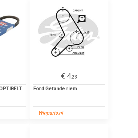
€ 4
.23
 OPTIBELT
Ford Getande riem
Winparts.nl