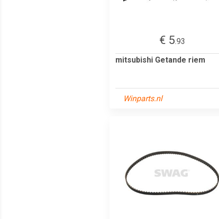
€ 5
.93
mitsubishi Getande riem
Winparts.nl