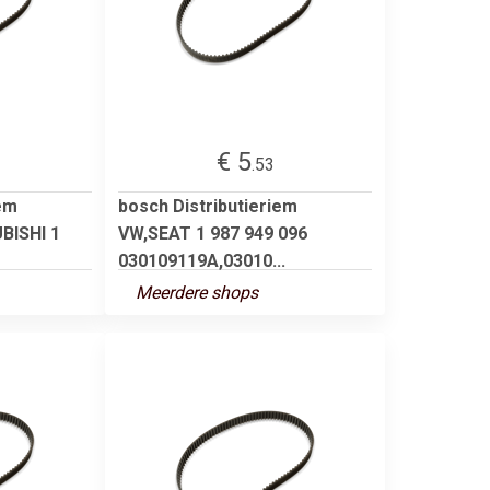
€ 5
.53
iem
bosch Distributieriem
BISHI 1
VW,SEAT 1 987 949 096
030109119A,03010...
Meerdere shops