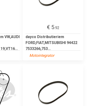
€ 5
.92
iem VW,AUDI
dayco Distributieriem
FORD,FIAT,MITSUBISHI 94422
19,VT16...
7533266,753...
Motointegrator