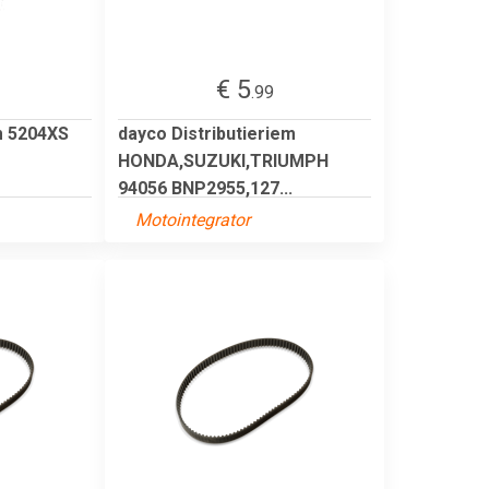
€ 5
.99
em 5204XS
dayco Distributieriem
HONDA,SUZUKI,TRIUMPH
94056 BNP2955,127...
Motointegrator