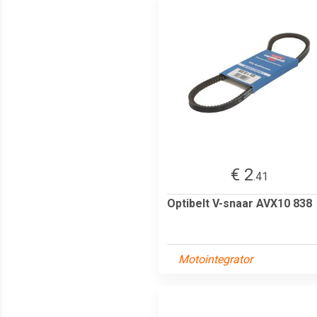
€ 2
.41
Optibelt V-snaar AVX10 838
Motointegrator