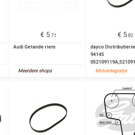
€ 5
€ 5
.71
.82
Audi Getande riem
dayco Distributier
94145
052109119A,521091
Meerdere shops
Motointegrator