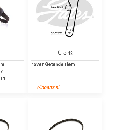
€ 5
.42
em
rover Getande riem
17
1...
Winparts.nl