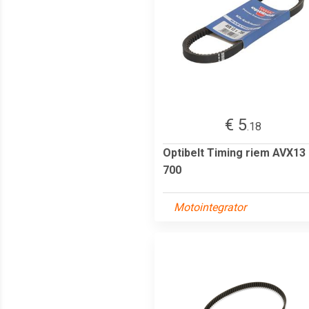
€ 5
.18
Optibelt Timing riem AVX13
700
Motointegrator