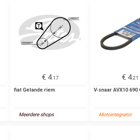
€ 4
€ 4
.17
.21
fiat Getande riem
V-snaar AVX10 690
Meerdere shops
Motointegrator