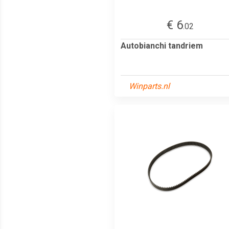
€ 6
.02
Autobianchi tandriem
Winparts.nl