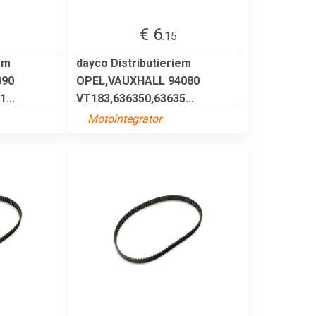
€ 6
.15
em
dayco Distributieriem
090
OPEL,VAUXHALL 94080
...
VT183,636350,63635...
Motointegrator