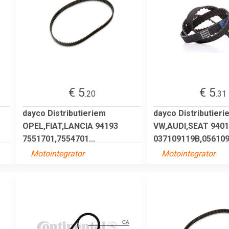
€ 5
€ 5
.20
.31
dayco Distributieriem
dayco Distributieri
OPEL,FIAT,LANCIA 94193
VW,AUDI,SEAT 940
7551701,7554701...
037109119B,0561091
Motointegrator
Motointegrator