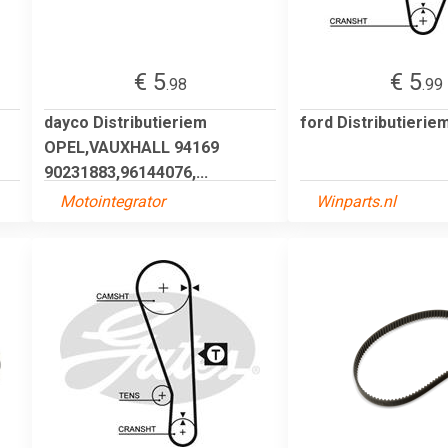
€ 5
€ 5
.98
.99
dayco Distributieriem
ford Distributieri
OPEL,VAUXHALL 94169
90231883,96144076,...
Motointegrator
Winparts.nl