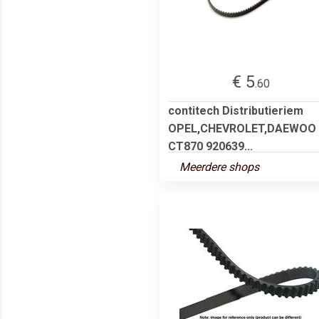
€ 5
.60
contitech Distributieriem
OPEL,CHEVROLET,DAEWOO
CT870 920639...
Meerdere shops