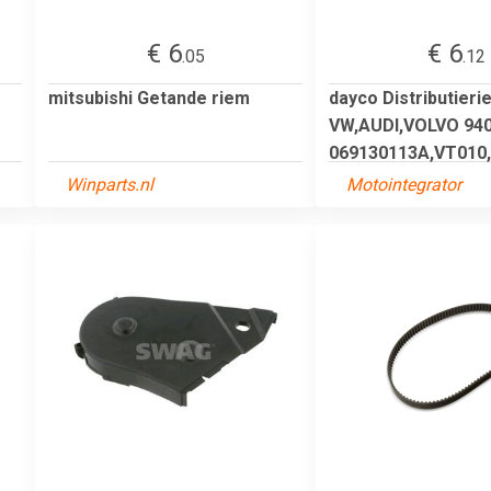
€ 6
€ 6
.05
.12
mitsubishi Getande riem
dayco Distributieri
VW,AUDI,VOLVO 94
069130113A,VT010,1
Winparts.nl
Motointegrator