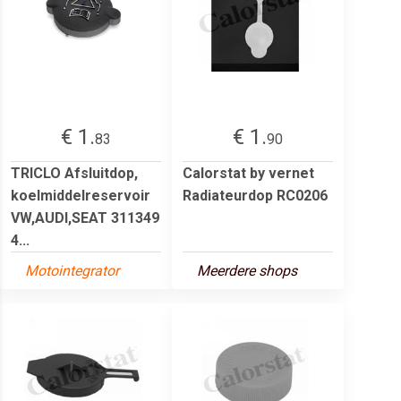
€ 1.
€ 1.
83
90
TRICLO Afsluitdop,
Calorstat by vernet
koelmiddelreservoir
Radiateurdop RC0206
VW,AUDI,SEAT 311349
4...
Motointegrator
Meerdere shops