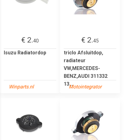
€ 2.
€ 2.
40
45
Isuzu Radiatordop
triclo Afsluitdop,
radiateur
VW,MERCEDES-
BENZ,AUDI 311332
13...
Winparts.nl
Motointegrator