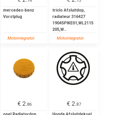
74
75
mercedes-benz
triclo Afsluitdop,
Vorstplug
radiateur 316427
19045PIKE01,WL2115
205,W...
Motointegrator
Motointegrator
€ 2.
€ 2.
86
87
opel Radiatordop
Honda Afsluitdeksel,