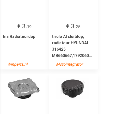
€ 3.
€ 3.
19
25
kia Radiateurdop
triclo Afsluitdop,
radiateur HYUNDAI
316425
MB660667,1792060...
Winparts.nl
Motointegrator