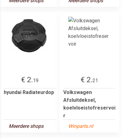
Meerdere shops
Meerdere shops
€ 2.
€ 2.
19
21
hyundai Radiateurdop
Volkswagen
Afsluitdeksel,
koelvloeistofreservoi
r
Meerdere shops
Winparts.nl