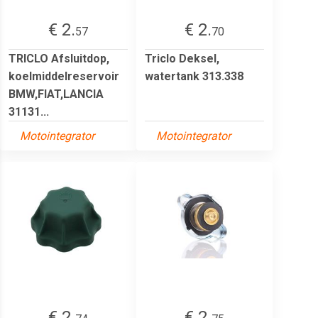
€ 2.
€ 2.
57
70
TRICLO Afsluitdop,
Triclo Deksel,
koelmiddelreservoir
watertank 313.338
BMW,FIAT,LANCIA
31131...
Motointegrator
Motointegrator
€ 2.
€ 2.