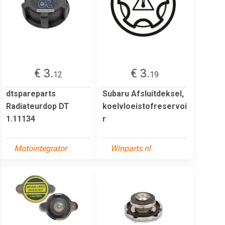
€ 3.
€ 3.
12
19
dtspareparts
Subaru Afsluitdeksel,
Radiateurdop DT
koelvloeistofreservoi
1.11134
r
Motointegrator
Winparts.nl