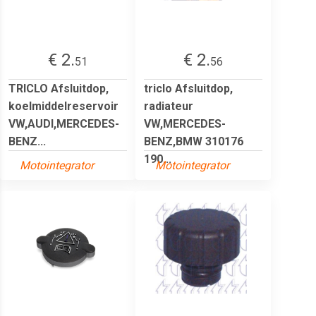
€ 2.
€ 2.
51
56
TRICLO Afsluitdop,
triclo Afsluitdop,
koelmiddelreservoir
radiateur
VW,AUDI,MERCEDES-
VW,MERCEDES-
BENZ...
BENZ,BMW 310176
190...
Motointegrator
Motointegrator