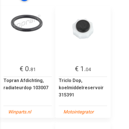
€ 0.
€ 1.
81
04
Topran Afdichting,
Triclo Dop,
radiateurdop 103007
koelmiddelreservoir
315391
Winparts.nl
Motointegrator