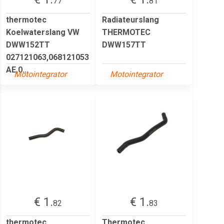
77
81
thermotec
Radiateurslang
Koelwaterslang VW
THERMOTEC
DWW152TT
DWW157TT
027121063,068121053
AE,0...
Motointegrator
Motointegrator
€ 1.
€ 1.
82
83
thermotec
Thermotec