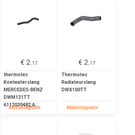
€ 2.
€ 2.
17
17
thermotec
Thermotec
Koelwaterslang
Radiateurslang
MERCEDES-BENZ
DWX100TT
DWM121TT
6112030482,A...
Motointegrator
Motointegrator