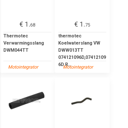
€ 1.
€ 1.
68
75
Thermotec
thermotec
Verwarmingsslang
Koelwaterslang VW
DWM044TT
DWW013TT
074121096D,07412109
6D R...
Motointegrator
Motointegrator