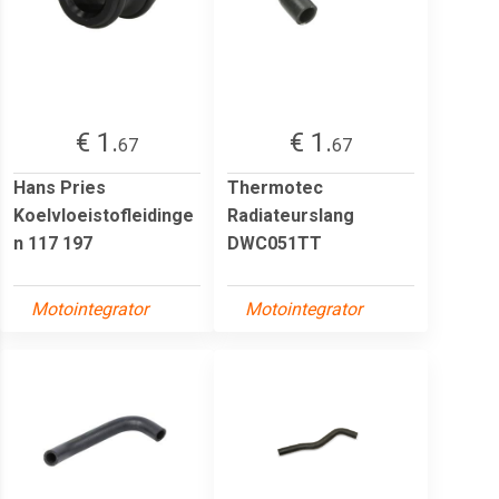
€ 1.
€ 1.
67
67
Hans Pries
Thermotec
Koelvloeistofleidinge
Radiateurslang
n 117 197
DWC051TT
Motointegrator
Motointegrator