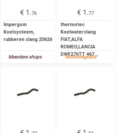
€ 1.
€ 1.
76
77
Impergom
thermotec
Koelsysteem,
Koelwaterslang
rubberen slang 20626
FIAT,ALFA
ROMEO,LANCIA
DWF276TT 467...
Meerdere shops
Motointegrator
€ 1.
€ 1.