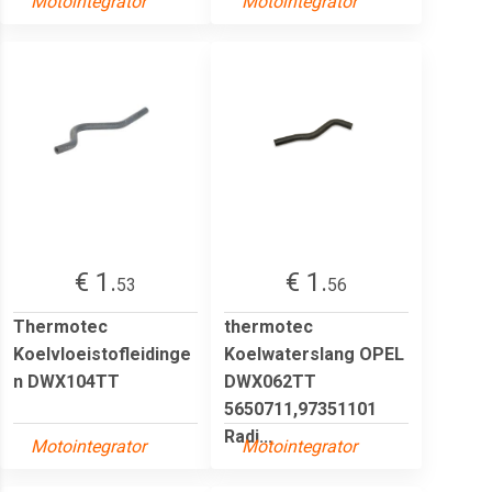
Motointegrator
Motointegrator
€ 1.
€ 1.
53
56
Thermotec
thermotec
Koelvloeistofleidinge
Koelwaterslang OPEL
n DWX104TT
DWX062TT
5650711,97351101
Radi...
Motointegrator
Motointegrator