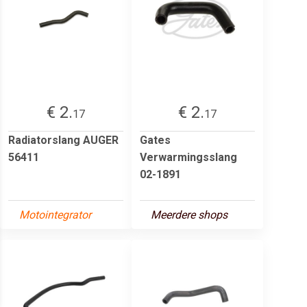
€ 2.
€ 2.
17
17
Radiatorslang AUGER
Gates
56411
Verwarmingsslang
02-1891
Motointegrator
Meerdere shops