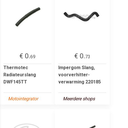
€ 0.
€ 0.
69
73
Thermotec
Impergom Slang,
Radiateurslang
voorverhitter-
DWF145TT
verwarming 220185
Motointegrator
Meerdere shops