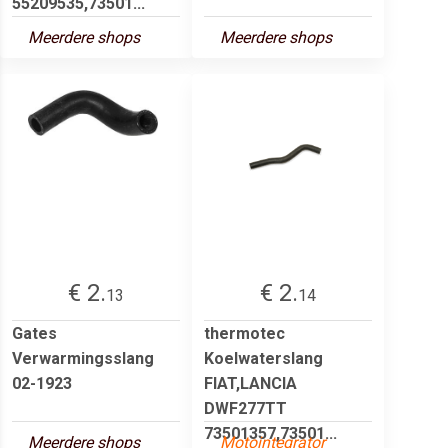
55209535,73501...
Meerdere shops
Meerdere shops
€ 2.
€ 2.
13
14
Gates
thermotec
Verwarmingsslang
Koelwaterslang
02-1923
FIAT,LANCIA
DWF277TT
73501357,73501...
Meerdere shops
Motointegrator