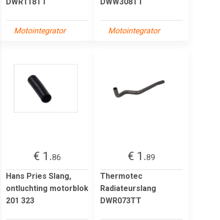
DWR118TT
DWW308TT
Motointegrator
Motointegrator
€ 1.
€ 1.
86
89
Hans Pries Slang,
Thermotec
ontluchting motorblok
Radiateurslang
201 323
DWR073TT