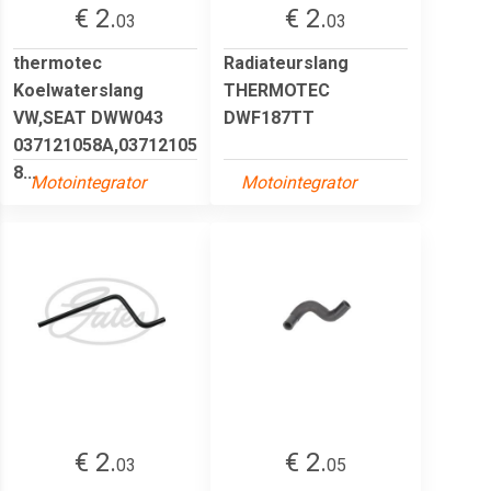
€ 2.
€ 2.
03
03
thermotec
Radiateurslang
Koelwaterslang
THERMOTEC
VW,SEAT DWW043
DWF187TT
037121058A,03712105
8...
Motointegrator
Motointegrator
€ 2.
€ 2.
03
05