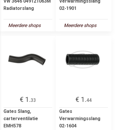
VW 3646 049121063M
Verwarmingsslang
Radiatorslang
02-1901
Meerdere shops
Meerdere shops
€ 1.
€ 1.
33
44
Gates Slang,
Gates
carterventilatie
Verwarmingsslang
EMH578
02-1604