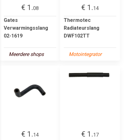
€ 1.
€ 1.
08
14
Gates
Thermotec
Verwarmingsslang
Radiateurslang
02-1619
DWF102TT
Meerdere shops
Motointegrator
€ 1.
€ 1.
14
17