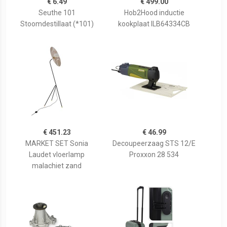
€ 6.49
€ 499.00
Seuthe 101
Hob2Hood inductie
Stoomdestillaat (*101)
kookplaat ILB64334CB
€ 451.23
€ 46.99
MARKET SET Sonia
Decoupeerzaag STS 12/E
Laudet vloerlamp
Proxxon 28 534
malachiet zand