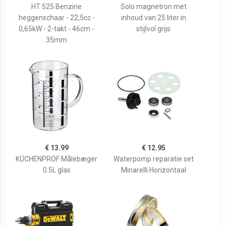
HT 525 Benzine
Solo magnetron met
heggenschaar - 22,5cc -
inhoud van 25 liter in
0,65kW - 2-takt - 46cm -
stijlvol grijs
35mm
€ 13.99
€ 12.95
KÜCHENPROF Målebæger
Waterpomp reparatie set
0.5L glas
Minarelli Horizontaal