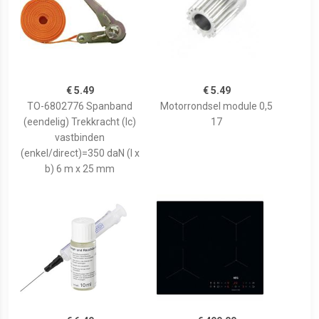
€ 5.49
€ 5.49
TO-6802776 Spanband
Motorrondsel module 0,5
(eendelig) Trekkracht (lc)
17
vastbinden
(enkel/direct)=350 daN (l x
b) 6 m x 25 mm