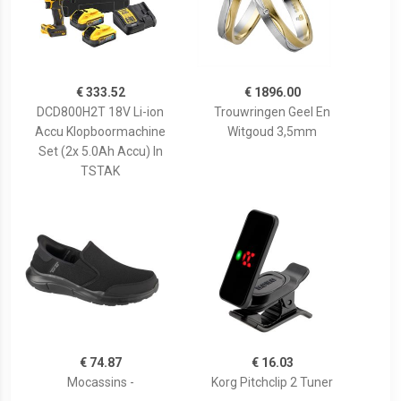
€ 333.52
€ 1896.00
DCD800H2T 18V Li-ion
Trouwringen Geel En
Accu Klopboormachine
Witgoud 3,5mm
Set (2x 5.0Ah Accu) In
TSTAK
€ 74.87
€ 16.03
Mocassins -
Korg Pitchclip 2 Tuner