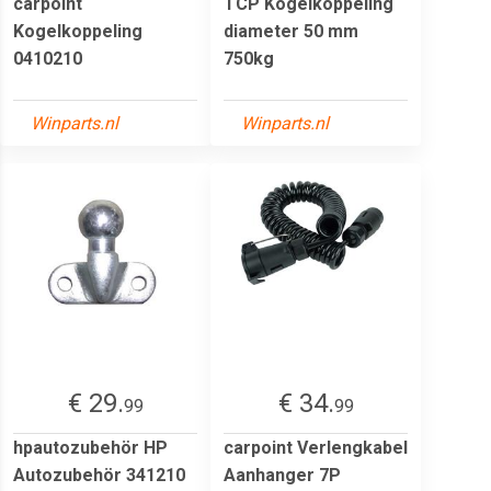
carpoint
TCP Kogelkoppeling
Kogelkoppeling
diameter 50 mm
0410210
750kg
Winparts.nl
Winparts.nl
€ 29.
€ 34.
99
99
hpautozubehör HP
carpoint Verlengkabel
Autozubehör 341210
Aanhanger 7P