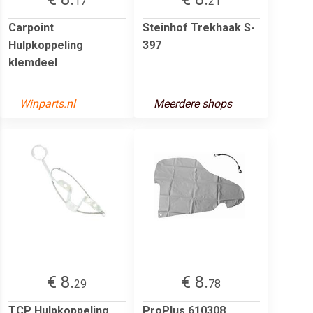
17
21
Carpoint
Steinhof Trekhaak S-
Hulpkoppeling
397
klemdeel
Winparts.nl
Meerdere shops
€ 8.
€ 8.
29
78
TCP Hulpkoppeling
ProPlus 610308