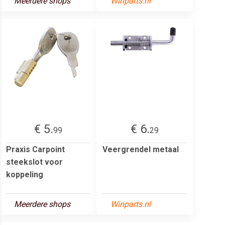
Meerdere shops
Winparts.nl
€ 5.
€ 6.
99
29
Praxis Carpoint
Veergrendel metaal
steekslot voor
koppeling
Meerdere shops
Winparts.nl