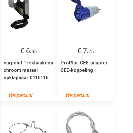
€ 6.
€ 7.
95
25
carpoint Trekhaakdop
ProPlus CEE-adapter
chroom metaal
CEE-koppeling
opklapbaar 0410116
Winparts.nl
Winparts.nl