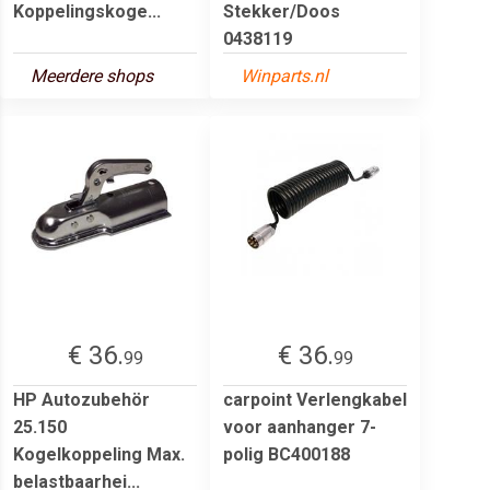
Koppelingskoge...
Stekker/Doos
0438119
Meerdere shops
Winparts.nl
€ 36.
€ 36.
99
99
HP Autozubehör
carpoint Verlengkabel
25.150
voor aanhanger 7-
Kogelkoppeling Max.
polig BC400188
belastbaarhei...