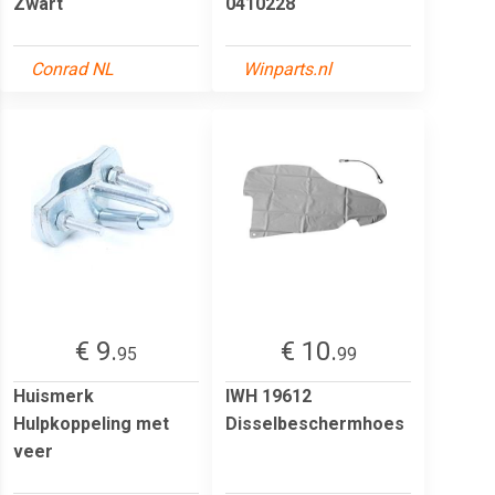
Zwart
0410228
Conrad NL
Winparts.nl
€ 9.
€ 10.
95
99
Huismerk
IWH 19612
Hulpkoppeling met
Disselbeschermhoes
veer