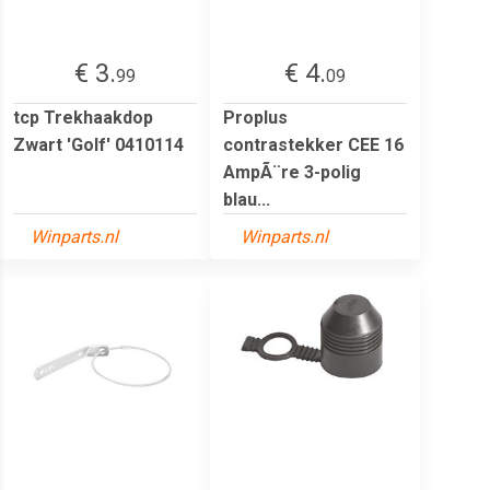
€ 3.
€ 4.
99
09
tcp Trekhaakdop
Proplus
Zwart 'Golf' 0410114
contrastekker CEE 16
AmpÃ¨re 3-polig
blau...
Winparts.nl
Winparts.nl