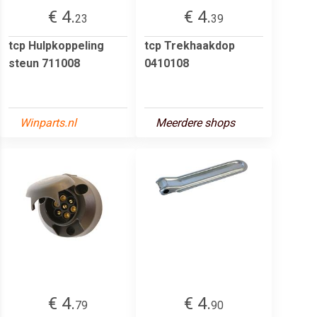
€ 4.
€ 4.
23
39
tcp Hulpkoppeling
tcp Trekhaakdop
steun 711008
0410108
Winparts.nl
Meerdere shops
€ 4.
€ 4.
79
90