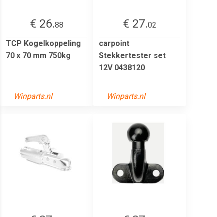
€ 26.
€ 27.
88
02
TCP Kogelkoppeling
carpoint
70 x 70 mm 750kg
Stekkertester set
12V 0438120
Winparts.nl
Winparts.nl