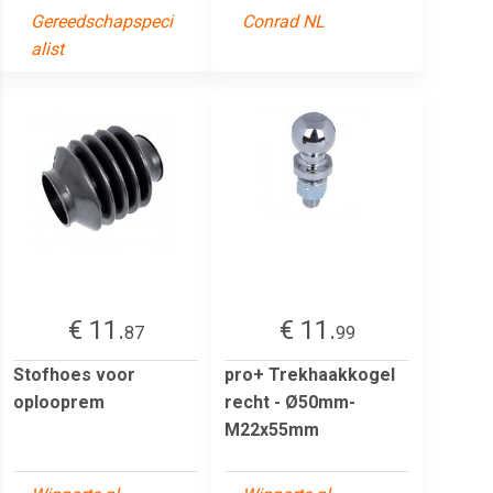
Gereedschapspeci
Conrad NL
alist
€ 11.
€ 11.
87
99
Stofhoes voor
pro+ Trekhaakkogel
oplooprem
recht - Ø50mm-
M22x55mm