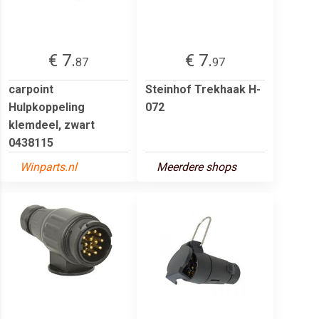
€ 7.
€ 7.
87
97
carpoint
Steinhof Trekhaak H-
Hulpkoppeling
072
klemdeel, zwart
0438115
Winparts.nl
Meerdere shops