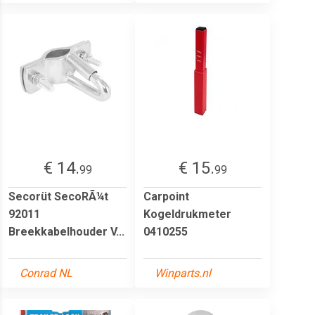
€ 14.
€ 15.
99
99
Secorüt SecoRÃ¼t
Carpoint
92011
Kogeldrukmeter
Breekkabelhouder V...
0410255
Conrad NL
Winparts.nl