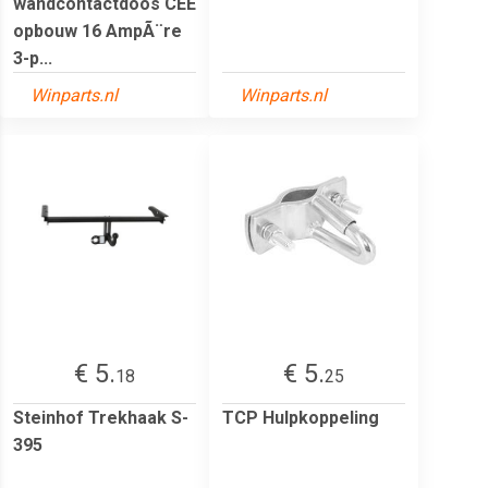
wandcontactdoos CEE
opbouw 16 AmpÃ¨re
3-p...
Winparts.nl
Winparts.nl
€ 5.
€ 5.
18
25
Steinhof Trekhaak S-
TCP Hulpkoppeling
395