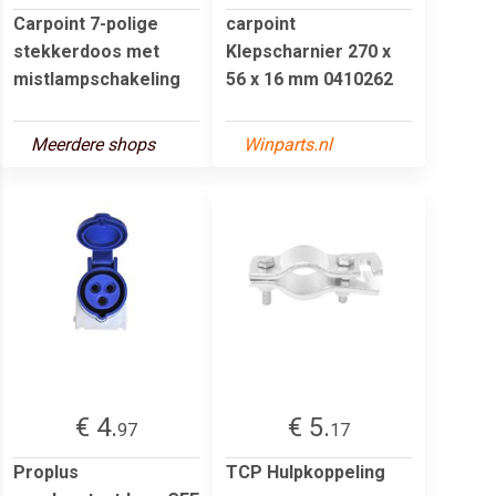
Carpoint 7-polige
carpoint
stekkerdoos met
Klepscharnier 270 x
mistlampschakeling
56 x 16 mm 0410262
Meerdere shops
Winparts.nl
€ 4.
€ 5.
97
17
Proplus
TCP Hulpkoppeling