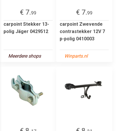
€ 7.
€ 7.
99
99
carpoint Stekker 13-
carpoint Zwevende
polig Jäger 0429512
contrastekker 12V 7
p-polig 0410003
Meerdere shops
Winparts.nl
€ 8.
€ 8.