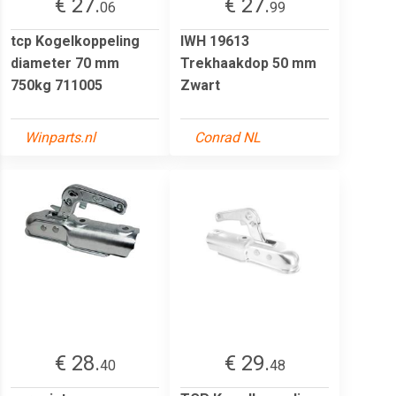
€ 27.
€ 27.
06
99
tcp Kogelkoppeling
IWH 19613
diameter 70 mm
Trekhaakdop 50 mm
750kg 711005
Zwart
Winparts.nl
Conrad NL
€ 28.
€ 29.
40
48