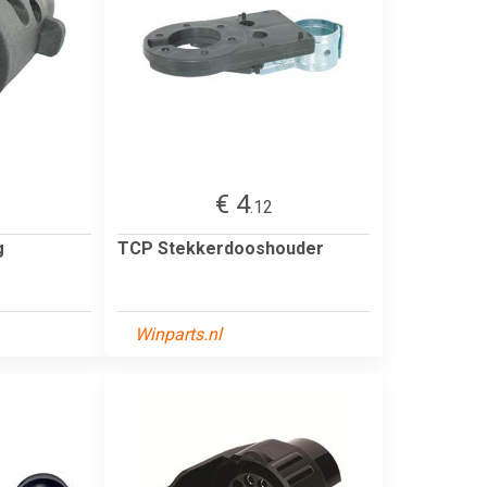
€ 4
.12
g
TCP Stekkerdooshouder
Winparts.nl