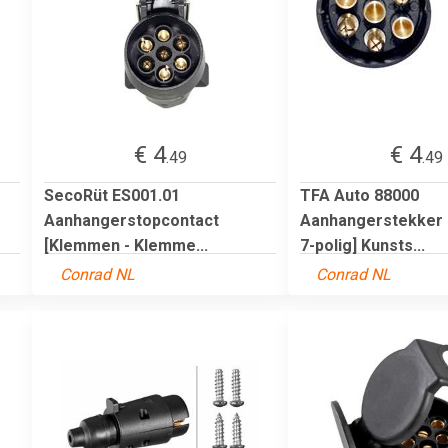
€ 4
€ 4
.49
.49
SecoRüt ES001.01
TFA Auto 88000
Aanhangerstopcontact
Aanhangerstekker [
[Klemmen - Klemme...
7-polig] Kunsts...
Conrad NL
Conrad NL