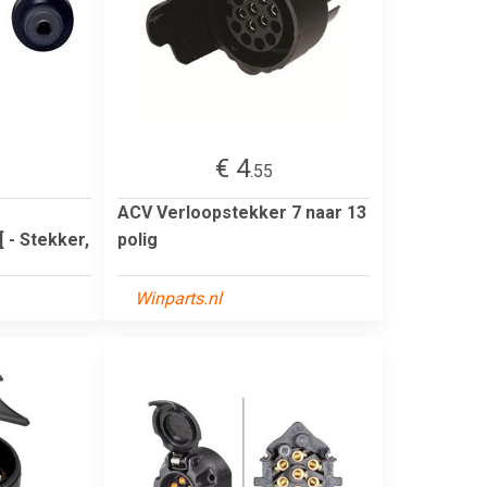
€ 4
.55
ACV Verloopstekker 7 naar 13
 - Stekker,
polig
Winparts.nl