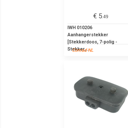
€ 5
.49
IWH 010206
Aanhangerstekker
[Stekkerdoos, 7-polig -
Stekker,...
Conrad NL