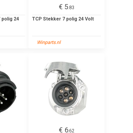
€ 5
.83
polig 24
TCP Stekker 7 polig 24 Volt
Winparts.nl
€ 6
.62