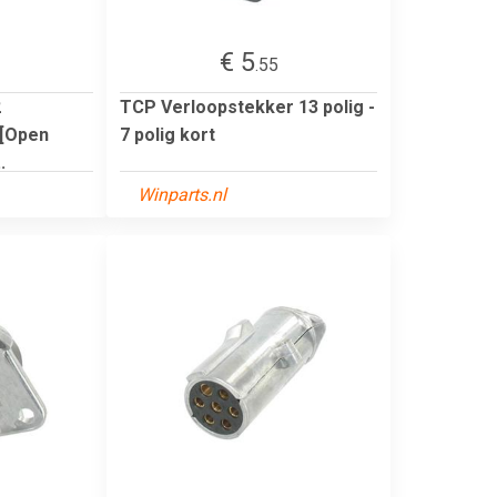
€ 5
.55
2
TCP Verloopstekker 13 polig -
 [Open
7 polig kort
.
Winparts.nl