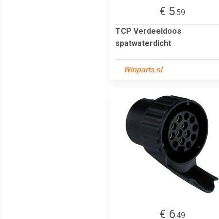
€ 5
.59
TCP Verdeeldoos
spatwaterdicht
Winparts.nl
€ 6
.49