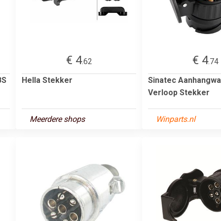
€ 4
€ 4
.62
.74
BS
Hella Stekker
Sinatec Aanhangw
Verloop Stekker
Meerdere shops
Winparts.nl