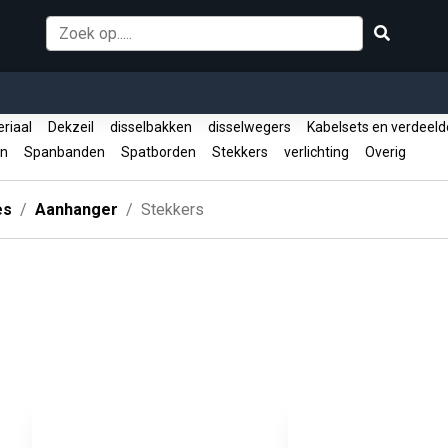
riaal
Dekzeil
disselbakken
disselwegers
Kabelsets en verdeel
en
Spanbanden
Spatborden
Stekkers
verlichting
Overig
es
Aanhanger
Stekkers