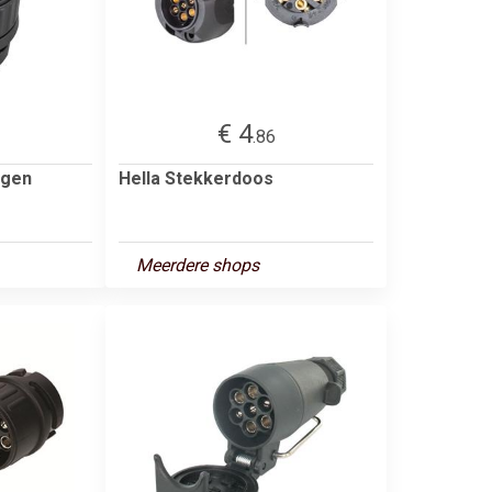
€ 4
.86
agen
Hella Stekkerdoos
Meerdere shops