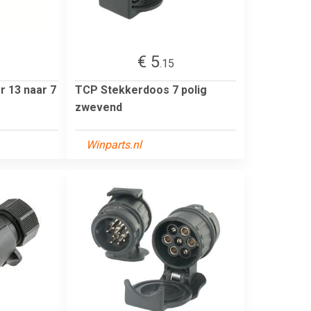
€ 5
.15
 13 naar 7
TCP Stekkerdoos 7 polig
zwevend
Winparts.nl