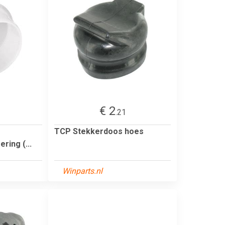
€ 2
.21
TCP Stekkerdoos hoes
ring (...
Winparts.nl