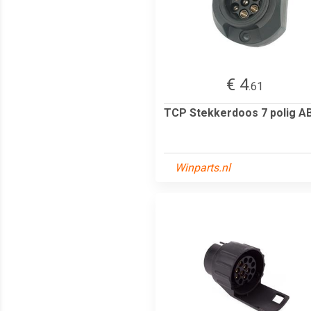
€ 4
.61
TCP Stekkerdoos 7 polig A
Winparts.nl