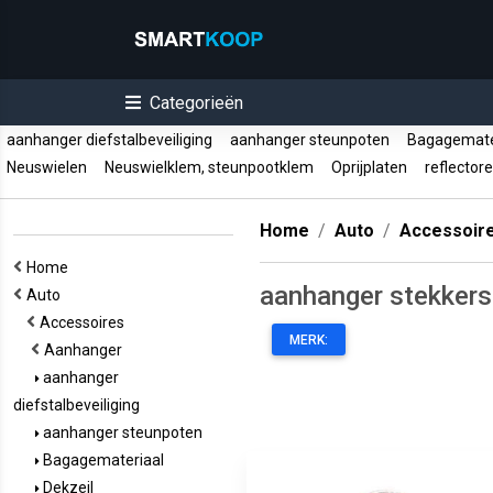
Categorieën
aanhanger diefstalbeveiliging
aanhanger steunpoten
Bagagemate
Neuswielen
Neuswielklem, steunpootklem
Oprijplaten
reflector
Home
Auto
Accessoir
Home
aanhanger stekkers
Auto
Accessoires
MERK:
Aanhanger
aanhanger
diefstalbeveiliging
aanhanger steunpoten
Bagagemateriaal
Dekzeil