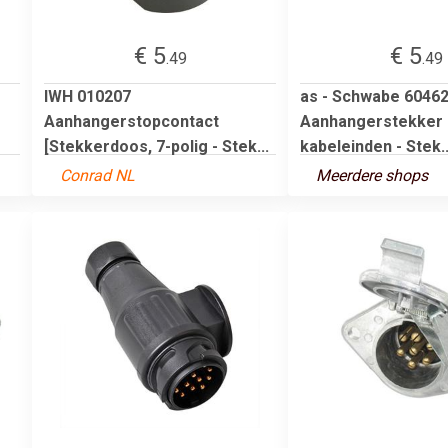
€ 5
€ 5
.49
.49
IWH 010207
as - Schwabe 6046
Aanhangerstopcontact
Aanhangerstekker
[Stekkerdoos, 7-polig - Stek...
kabeleinden - Stek..
Conrad NL
Meerdere shops