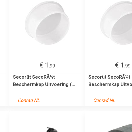
€ 1
€ 1
.99
.99
Secorüt SecoRÃ¼t
Secorüt SecoRÃ¼t
Beschermkap Uitvoering (...
Beschermkap Uitvoe
Conrad NL
Conrad NL