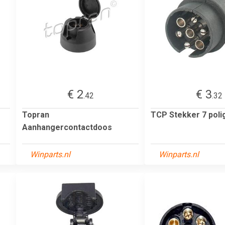
€ 2
€ 3
.42
.32
Topran
TCP Stekker 7 poli
Aanhangercontactdoos
Winparts.nl
Winparts.nl