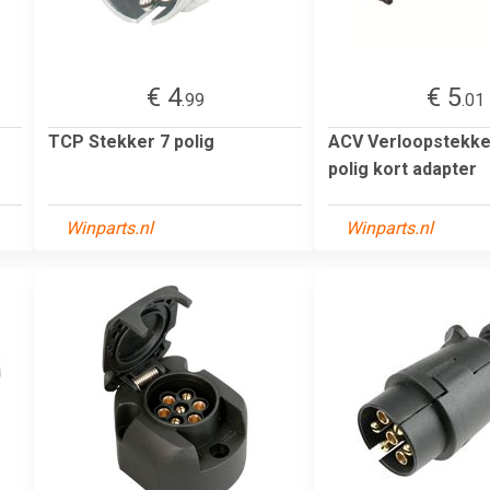
€ 4
€ 5
.99
.01
TCP Stekker 7 polig
ACV Verloopstekker
polig kort adapter
Winparts.nl
Winparts.nl