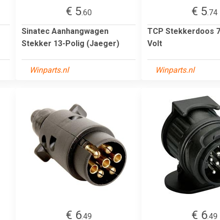
€ 5
€ 5
.60
.74
Sinatec Aanhangwagen
TCP Stekkerdoos 7 
Stekker 13-Polig (Jaeger)
Volt
Winparts.nl
Winparts.nl
€ 6
€ 6
.49
.49