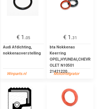
€ 1.
€ 1.
05
31
Audi Afdichting,
bta Nokkenas
nokkenasverstelling
Keerring
OPEL,HYUNDAI,CHEVR
OLET N10501
21421220...
Winparts.nl
Motointegrator