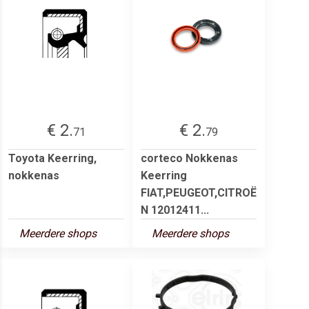
€ 2.
€ 2.
71
79
Toyota Keerring,
corteco Nokkenas
nokkenas
Keerring
FIAT,PEUGEOT,CITROË
N 12012411...
Meerdere shops
Meerdere shops