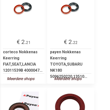
€ 2.
€ 2.
21
22
corteco Nokkenas
payen Nokkenas
Keerring
Keerring
FIAT,SEAT,LANCIA
TOYOTA,SUBARU
12011539B 4000047...
NK180
5096250220,13510...
Meerdere shops
Meerdere shops