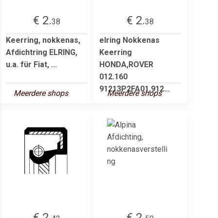
€ 2.
€ 2.
38
38
Keerring, nokkenas,
elring Nokkenas
Afdichtring ELRING,
Keerring
u.a. für Fiat, ...
HONDA,ROVER
012.160
91213P2FA01,912...
Meerdere shops
Meerdere shops
€ 2.
€ 2.