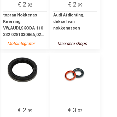
€ 2.
€ 2.
92
99
topran Nokkenas
Audi Afdichting,
Keerring
deksel van
VW,AUDI,SKODA 110
nokkenassen
332 028103086A,02...
Motointegrator
Meerdere shops
€ 2.
€ 3.
99
02