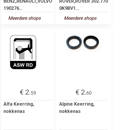
BENZ,RENAULT,VOLVO
ROVER,ROVER 302.770
190276...
0K9BV1...
Meerdere shops
Meerdere shops
€ 2.
€ 2.
59
60
Alfa Keerring,
Alpine Keerring,
nokkenas
nokkenas