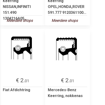
Keerring
Keerring
NISSAN,INFINITI
OPEL,HONDA,ROVER
151.490
591.777 9120361100...
1304216A05,...
Meerdere shops
Meerdere shops
€ 2.
€ 2.
01
01
Fiat Afdichtring
Mercedes-Benz
Keerring, nokkenas