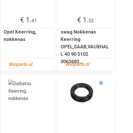
€ 1.
€ 1.
41
52
Opel Keerring,
swag Nokkenas
nokkenas
Keerring
OPEL,SAAB,VAUXHAL
L 40 90 5102
0063683...
Winparts.nl
Winparts.nl