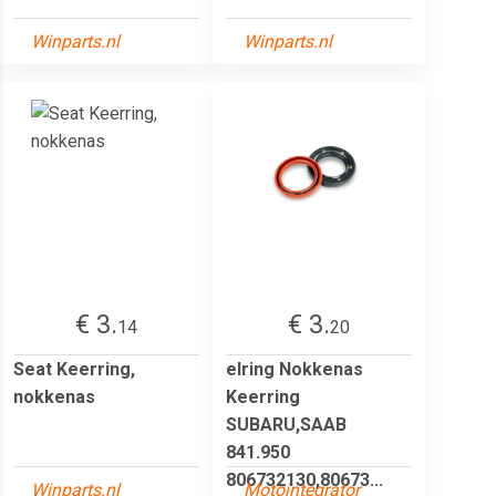
Winparts.nl
Winparts.nl
€ 3.
€ 3.
14
20
Seat Keerring,
elring Nokkenas
nokkenas
Keerring
SUBARU,SAAB
841.950
806732130,80673...
Winparts.nl
Motointegrator