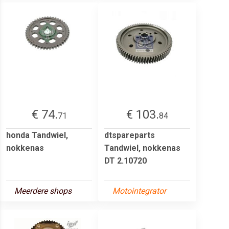
€ 74.
€ 103.
71
84
honda Tandwiel,
dtspareparts
nokkenas
Tandwiel, nokkenas
DT 2.10720
Meerdere shops
Motointegrator