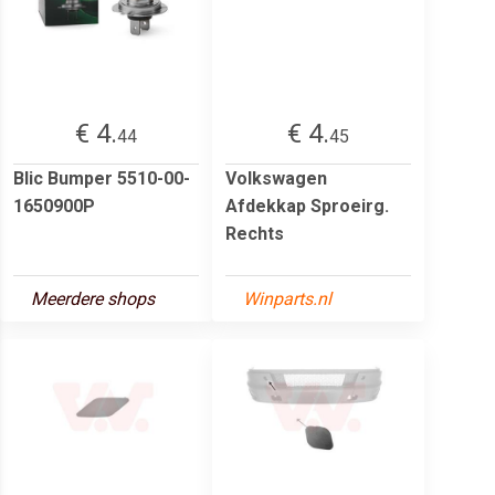
€ 4.
€ 4.
44
45
Blic Bumper 5510-00-
Volkswagen
1650900P
Afdekkap Sproeirg.
Rechts
Meerdere shops
Winparts.nl