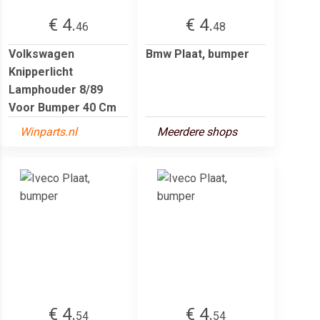
€ 4.
€ 4.
46
48
Volkswagen
Bmw Plaat, bumper
Knipperlicht
Lamphouder 8/89
Voor Bumper 40 Cm
Winparts.nl
Meerdere shops
€ 4.
€ 4.
54
54