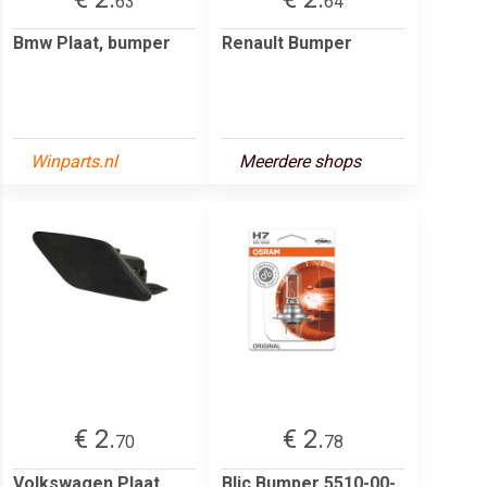
63
64
Bmw Plaat, bumper
Renault Bumper
Winparts.nl
Meerdere shops
€ 2.
€ 2.
70
78
Volkswagen Plaat,
Blic Bumper 5510-00-