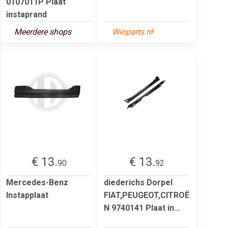
0107011P Plaat
instaprand
Meerdere shops
Winparts.nl
€ 13.
€ 13.
90
92
Mercedes-Benz
diederichs Dorpel
Instapplaat
FIAT,PEUGEOT,CITROË
N 9740141 Plaat in...