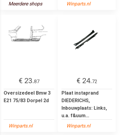
Meerdere shops
Winparts.nl
€ 23.
€ 24.
87
72
Oversizedeel Bmw 3
Plaat instaprand
E21 75/83 Dorpel 2d
DIEDERICHS,
Inbouwplaats: Links,
u.a. f&uum...
Winparts.nl
Winparts.nl