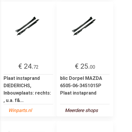
€ 24.
€ 25.
72
00
Plaat instaprand
blic Dorpel MAZDA
DIEDERICHS,
6505-06-3451015P
Inbouwplaats: rechts:
Plaat instaprand
, u.a. f&...
Winparts.nl
Meerdere shops