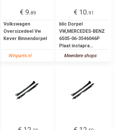
€ 9.
€ 10.
89
91
Volkswagen
blic Dorpel
Oversizedeel Vw
VW,MERCEDES-BENZ
Kever Binnendorpel
6505-06-3546046P
Plaat instapra...
Winparts.nl
Meerdere shops
€ 12.
€ 12.